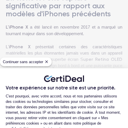
significative par rapport aux
modèles d'iPhones précédents
L'
iPhone X
a été lancé en novembre 2017 et a marqué un
tournant majeur dans son développement.
iPhone X
L'
présentait certaines des caractéristiques
matérielles les plus étonnantes jamais vues dans un appareil
uper Retina OLED
mobile, notamment un superbe écran S
Continuer sans accepter
de 5,8 pouces
, un design bord à bord et une puissante puce
A11 Bionic
.
Voir plus
iPhone X
a introduit de nouvelles fonctionnalités comme
Votre expérience sur notre site est une priorité.
Animoji, qui permettait aux utilisateurs de créer des emojis
Plateforme de Gestion du Consentemen
C'est pourquoi, avec votre accord, nous et nos partenaires utilisons
Questions fréquentes
Face ID
animés basés sur leurs expressions faciales, et
, qui
des cookies ou technologies similaires pour stocker, consulter et
permettait aux utilisateurs de déverrouiller leur appareil
traiter des données personnelles telles que votre visite sur ce site
iPhone X
simplement en le regardant. En outre, l'
a été le
Quelle est la différence entre un
internet, les adresses IP et les identifiants de cookie. À tout moment,
premier iPhone à supprimer le bouton d'accueil classique au
iPhone X d'occasion et un iPhone X
vous pouvez retirer votre consentement en cliquant sur « Mes
profit de commandes gestuelles simples, ce qui a amélioré la
reconditionné ?
préférences cookies » ou en allant dans notre politique de