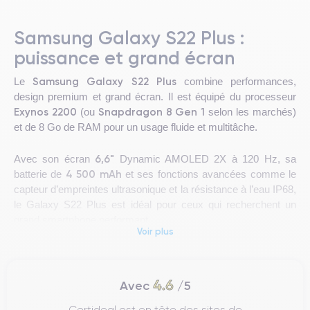
Samsung Galaxy S22 Plus :
puissance et grand écran
Samsung Galaxy S22 Plus
Le
combine performances,
design premium et grand écran. Il est équipé du processeur
Exynos 2200
Snapdragon 8 Gen 1
(ou
selon les marchés)
et de 8 Go de RAM pour un usage fluide et multitâche.
6,6"
Avec son écran
Dynamic AMOLED 2X à 120 Hz, sa
4 500 mAh
batterie de
et ses fonctions avancées comme le
capteur d’empreintes ultrasonique et la résistance à l’eau IP68,
le Galaxy S22 Plus est idéal pour ceux qui recherchent un
grand smartphone performant.
Voir plus
Design du Galaxy S22 Plus
4.6
Avec
/5
Galaxy S22 Plus
Le
dispose d’un cadre en aluminium Armor
Certideal est en tête des sites de