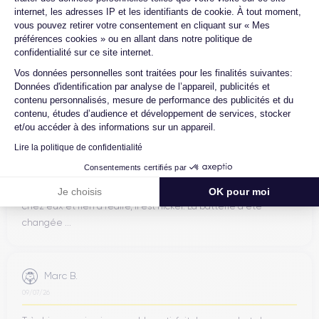
5G
Wi-Fi 6E
Bluetooth 5.2
NFC
Compatible
,
,
et
, il prend
internet, les adresses IP et les identifiants de cookie. À tout moment,
Samsung Pay
également en charge
pour les paiements sans
vous pouvez retirer votre consentement en cliquant sur « Mes
Henri D.
contact rapides et sécurisés.
préférences cookies » ou en allant dans notre politique de
12/07/26
confidentialité sur ce site internet.
Axeptio consent
Vos données personnelles sont traitées pour les finalités suivantes:
Bonne expérience
Performances et fonctionnalités
Données d'identification par analyse de l’appareil, publicités et
contenu personnalisés, mesure de performance des publicités et du
contenu, études d’audience et développement de services, stocker
Puissance
et/ou accéder à des informations sur un appareil.
Exynos 2200
Snapdragon 8 Gen 1
Propulsé par l’
Ambroise V.
ou le
Lire la politique de confidentialité
8 Go de RAM
avec
, le Galaxy S22 Plus gère le multitâche,
10/07/26
Consentements certifiés par
les jeux et les applications exigeantes sans ralentissement. Le
Franchement super content ! J'ai acheté mon iPhone 14 Pro
128 Go
256 Go
stockage interne est disponible en
ou
.
Je choisis
OK pour moi
chez eux et rien à redire, il est nickel. La batterie a été
changée ...
Écran
Dynamic AMOLED 2X
6,6"
L’écran
de
offre une résolution de
2340 × 1080 px
, une luminosité maximale de 1 300 nits et un
Marc B.
taux de rafraîchissement adaptatif de 48 à 120 Hz pour des
09/07/26
couleurs vives et une fluidité exceptionnelle.