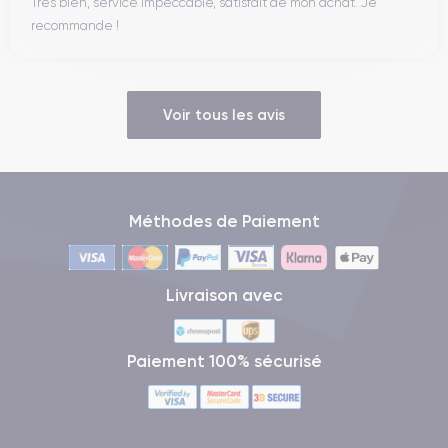
Très bien, service impeccable, satisfait de mon achat. Je
Audio
recommande !
Les haut-parleurs stéréo optimisés par AKG et compatibles
Dolby Atmos
offrent un son clair et immersif pour les vidéos,
la musique et les appels.
Voir tous les avis
Appareil photo
50
Le triple module arrière comprend un capteur principal de
MP
12 MP
10 MP
, un ultra grand-angle de
Méthodes de Paiement
et un téléobjectif de
10 MP
avec zoom optique 3×. La caméra frontale de
assure
des selfies précis et des appels vidéo de qualité.
Livraison avec
Batterie
4 500 mAh
La batterie de
offre une autonomie d’une journée
Paiement 100% sécurisé
complète. Elle supporte la recharge rapide 45 W, la recharge
sans fil 15 W et la recharge inversée.