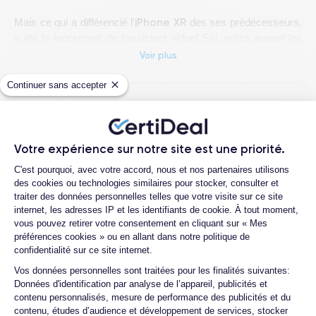
iPhone XR
Mais ce qui a différencié l'
des ses prédécesseurs,
a été le lancement de l'assistant virtuel Siri, grâce auquel les
utilisateurs pouvaient effectuer des recherches sur Internet,
Voir plus
envoyer des messages, passer des appels et bien plus
encore, le tout à l'aide de commandes vocales. Grâce au
Continuer sans accepter
iPhone XR
processeur
A12 Bionic
, l'
est capable d'exécuter
Questions fréquentes
des applications d'intelligence artificielle et d'apprentissage
automatique avec une efficacité impressionnante.
Quelle est la différence entre un
Votre expérience sur notre site est une priorité.
iPhone XR d'occasion et un iPhone XR
Plateforme de Gestion du Consentemen
Si vous êtes à la recherche d'un smartphone offrant un grand
reconditionné ?
C'est pourquoi, avec votre accord, nous et nos partenaires utilisons
écran, un appareil photo de haute qualité et une technologie
des cookies ou technologies similaires pour stocker, consulter et
Quelle est la durée de vie d'un iPhone
iPhone XR
avancée de traitement du langage naturel, l'
est un
traiter des données personnelles telles que votre visite sur ce site
XR reconditionné ?
excellent choix. Avec ses performances exceptionnelles et
internet, les adresses IP et les identifiants de cookie. À tout moment,
vous pouvez retirer votre consentement en cliquant sur « Mes
son design épuré, cet appareil est parfait pour ceux qui
Proposez-vous une assurance en cas
préférences cookies » ou en allant dans notre politique de
recherchent un smartphone haut de gamme capable de
de casse due à des chocs ou à des
confidentialité sur ce site internet.
Axeptio consent
chutes ?
répondre à leurs besoins quotidiens.
Vos données personnelles sont traitées pour les finalités suivantes:
Quelles sont les options disponibles sur
Données d'identification par analyse de l’appareil, publicités et
Pour en savoir plus en détail sur les caractéristiques de ce
les batteries ?
contenu personnalisés, mesure de performance des publicités et du
smartphone découvrez la
fiche technique de l'iPhone XR.
contenu, études d’audience et développement de services, stocker
Quels sont les accessoires inclus dans