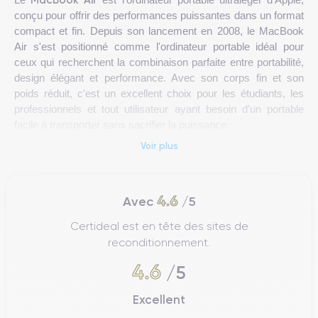
conçu pour offrir des performances puissantes dans un format
compact et fin. Depuis son lancement en 2008, le MacBook
Air s'est positionné comme l'ordinateur portable idéal pour
ceux qui recherchent la combinaison parfaite entre portabilité,
design élégant et performance. Avec son corps fin et son
poids réduit, c'est un excellent choix pour les étudiants, les
professionnels et tout utilisateur ayant besoin d'un portable
facile à transporter sans sacrifier la puissance.
Voir plus
MacBook Air
Le
se distingue par son système d'exploitation
macOS, qui offre une expérience utilisateur fluide et une
intégration parfaite avec d'autres appareils Apple, tels que
4.6
Avec
/5
l'iPhone et l'iPad. De plus, sa batterie longue durée en fait un
outil idéal pour des journées de travail complètes sans avoir
Certideal est en tête des sites de
besoin de recharger constamment. En résumé, le MacBook
reconditionnement.
Air est un portable conçu pour ceux qui apprécient la mobilité
4.6
et l'efficacité sans renoncer à la puissance d'un équipement
/5
haut de gamme.
Excellent