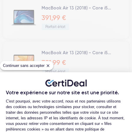
MacBook Air 13 (2018) - Core i5...
391,99 €
Parfait état
MacBook Air 13 (2018) - Core i5...
391,99 €
Continuer sans accepter
Parfait état
Votre expérience sur notre site est une priorité.
MacBook Air 13 (2020) - Apple M1 8...
Plateforme de Gestion du Consentemen
C'est pourquoi, avec votre accord, nous et nos partenaires utilisons
479,99 €
des cookies ou technologies similaires pour stocker, consulter et
traiter des données personnelles telles que votre visite sur ce site
Correct
internet, les adresses IP et les identifiants de cookie. À tout moment,
vous pouvez retirer votre consentement en cliquant sur « Mes
préférences cookies » ou en allant dans notre politique de