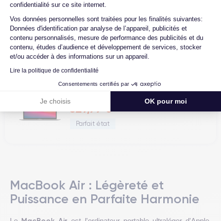
confidentialité sur ce site internet.
Axeptio consent
MacBook Air 13 (2020) - Apple M1 8...
Vos données personnelles sont traitées pour les finalités suivantes:
Données d'identification par analyse de l’appareil, publicités et
514,99 €
contenu personnalisés, mesure de performance des publicités et du
contenu, études d’audience et développement de services, stocker
Très bon état
et/ou accéder à des informations sur un appareil.
Lire la politique de confidentialité
Consentements certifiés par
MacBook Air 13 (2020) - Apple M1 8...
Je choisis
OK pour moi
529,99 €
Parfait état
MacBook Air : Légèreté et
Puissance en Parfaite Harmonie
MacBook Air
Le
est l'ordinateur portable ultraléger d'Apple,