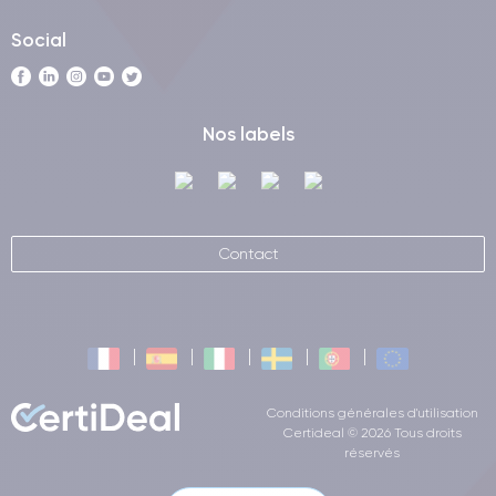
Correct
Très
avons trois types d'iPhones reconditionnés :
,
bon état
Parfait état
Premium
,
et
, et nous les vendons en
Social
moyenne
20 à 40 % moins cher
que les nouveaux.
garantie de 2 ans
En plus, vous disposez d'une
comme
délai d'essai de 21 jours
pour les nouveaux produits, et d'un
Nos labels
pour tester votre téléphone et choisir en toute tranquillité de le
garder ou de nous le renvoyer. Optez pour un achat sans
problème et en toute confiance avec l'iPhone 14 Pro
reconditionné.
Contact
Consultez l'ensemble de notre gamme d'
iPhone 14 Pro Max
ou découvrez tout notre catalogue d'
iPhone reconditionnés
.
Conditions générales d'utilisation
Certideal © 2026 Tous droits
réservés