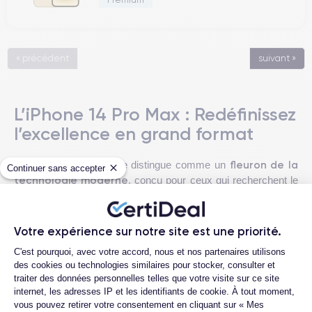
« précédent
suivant »
L’iPhone 14 Pro Max : Redéfinissez
l’excellence en grand format
fleuron de la
L'iPhone 14 Pro Max se distingue comme un
Continuer sans accepter
technologie moderne
, conçu pour ceux qui recherchent le
meilleur de la performance, de l'innovation et du design
élégant. Lancé en septembre 2022, ce modèle est prêt à
transformer votre expérience mobile.
Votre expérience sur notre site est une priorité.
Plateforme de Gestion du Consentemen
C'est pourquoi, avec votre accord, nous et nos partenaires utilisons
Super Retina XDR
Doté d'un écran
de
6,7 pouces
avec la
des cookies ou technologies similaires pour stocker, consulter et
ProMotion
technologie
pour une fluidité exemplaire, ce
traiter des données personnelles telles que votre visite sur ce site
modèle offre une résolution époustouflante de
2796 x 1290
internet, les adresses IP et les identifiants de cookie. À tout moment,
A16 Bionic
pixels
. Il est propulsé par la puce
, qui garantit une
vous pouvez retirer votre consentement en cliquant sur « Mes
Voir plus