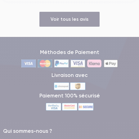
Caractéristiques Physiques de l'iPhone
Voir tous les avis
15 Plus
iPhone 15
Nous explorons les caractéristiques physiques de l'
Plus
.
Méthodes de Paiement
Ergonomie de l'iPhone 15 Plus
iPhone 15 Plus
L'
a été méticuleusement conçu pour
Livraison avec
maximiser le confort et la facilité d'utilisation, avec des
dimensions bien proportionnées et un design ergonomique
facilitant l'interaction avec toutes ses fonctions de manière
Paiement 100% sécurisé
efficace et confortable.
Avec une largeur de 3,07 pouces (78,1 mm), une hauteur de
6,33 pouces (160,8 mm) et une épaisseur de 0,30 pouces
(7,65 mm), l'appareil s'adapte parfaitement à la main, offrant
Qui sommes-nous ?
un accès facile et efficace à tous les contrôles d'un simple