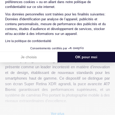
préférences cookies » ou en allant dans notre politique de
confidentialité sur ce site internet.
Axeptio consent
Vos données personnelles sont traitées pour les finalités suivantes:
Données d'identification par analyse de l’appareil, publicités et
« précédent
suivant »
contenu personnalisés, mesure de performance des publicités et du
contenu, études d’audience et développement de services, stocker
et/ou accéder à des informations sur un appareil.
iPhone 15 Plus : Un Géant de
Lire la politique de confidentialité
l'Innovation et du Design
Consentements certifiés par
Je choisis
OK pour moi
iPhone 15 Plus
Dans le paysage technologique actuel,
l'
se
présente comme un leader incontesté en matière d'innovation
et de design, établissant de nouveaux standards pour les
smartphones haut de gamme. Ce dispositif se distingue par
A17
son écran Super Retina XDR agrandi, la puce avancée
Bionic
garantissant des performances supérieures, et un
système de caméras Pro portant la photographie mobile à des
niveaux extraordinaires d'excellence.
Abordant des défis importants tels que la durabilité
Voir plus