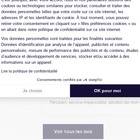
cookies ou technologies similaires pour stocker, consulter et traiter des
Bonne expérience
données personnelles telles que votre visite sur ce site internet, les
adresses IP et les identifiants de cookie. À tout moment, vous pouvez
retirer votre consentement en cliquant sur « Mes préférences cookies » ou
en allant dans notre politique de confidentialité sur ce site internet.
Ambroise V.
Axeptio consent
Vos données personnelles sont traitées pour les finalités suivantes:
10/07/26
Données d'identification par analyse de l’appareil, publicités et contenu
personnalisés, mesure de performance des publicités et du contenu, études
Franchement super content ! J'ai acheté mon iPho
d’audience et développement de services, stocker et/ou accéder à des
batterie a été changée ...
informations sur un appareil.
Lire la politique de confidentialité
Consentements certifiés par
Marc B.
Je choisis
OK pour moi
09/07/26
Très bien, service impeccable, satisfait de mo
Voir tous les avis