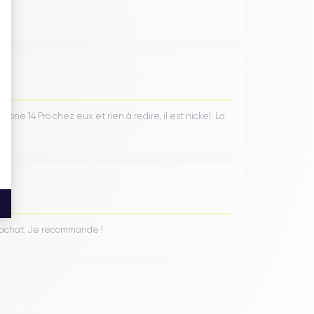
ne 14 Pro chez eux et rien à redire, il est nickel. La
n achat. Je recommande !