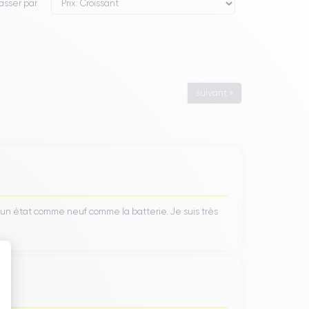
asser par
suivant »
’un état comme neuf comme la batterie. Je suis très
 : Personnalisez vos Options