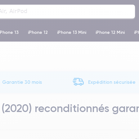
iPhone 13
iPhone 12
iPhone 13 Mini
iPhone 12 Mini
iP
e 12 Pro
iPhone XR
iPhone SE 2 (2020)
iPhone X
iPh
Garantie 30 mois
Expédition sécurisée
(2020) reconditionnés garan