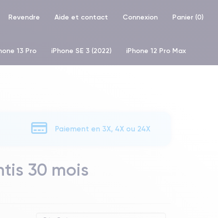
Revendre
Aide et contact
Connexion
Panier (
0
)
hone 13 Pro
iPhone SE 3 (2022)
iPhone 12 Pro Max
one XS
iPhone 11 Pro
Paiement en 3X, 4X ou 24X
tis 30 mois