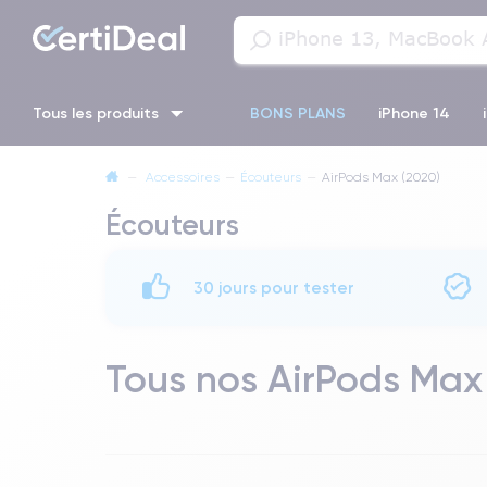
Tous les produits
BONS PLANS
iPhone 14
—
Accessoires
—
Écouteurs
—
AirPods Max (2020)
iPhone 11 Pro Max
iPhone 13 Pro Max
iPhone 11
iPhon
Écouteurs
30 jours pour tester
Tous nos AirPods Max 