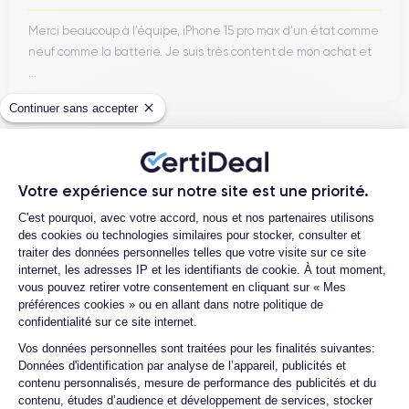
Merci beaucoup à l’équipe, iPhone 15 pro max d’un état comme
neuf comme la batterie. Je suis très content de mon achat et
...
Continuer sans accepter
Henri D.
12/07/26
Votre expérience sur notre site est une priorité.
Bonne expérience
Plateforme de Gestion du Consentemen
C'est pourquoi, avec votre accord, nous et nos partenaires utilisons
des cookies ou technologies similaires pour stocker, consulter et
traiter des données personnelles telles que votre visite sur ce site
internet, les adresses IP et les identifiants de cookie. À tout moment,
Ambroise V.
vous pouvez retirer votre consentement en cliquant sur « Mes
préférences cookies » ou en allant dans notre politique de
10/07/26
confidentialité sur ce site internet.
Axeptio consent
Franchement super content ! J'ai acheté mon iPhone 14 Pro
Vos données personnelles sont traitées pour les finalités suivantes:
chez eux et rien à redire, il est nickel. La batterie a été
Données d'identification par analyse de l’appareil, publicités et
contenu personnalisés, mesure de performance des publicités et du
changée ...
contenu, études d’audience et développement de services, stocker