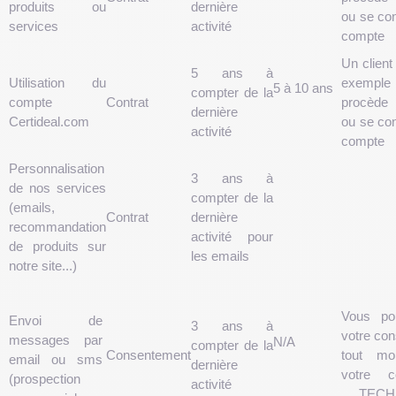
produits ou
dernière
ou se co
services
activité
compte
Un client 
5 ans à
Utilisation du
exemple
5 à 10 ans
compter de la
compte
Contrat
procède
dernière
Certideal.com
ou se co
activité
compte
Personnalisation
3 ans à
de nos services
compter de la
(emails,
Contrat
dernière
recommandation
activité pour
de produits sur
les emails
notre site...)
Vous pou
Envoi de
3 ans à
votre co
messages par
N/A
compter de la
Consentement
tout m
email ou sms
dernière
votre 
(prospection
activité
TECH