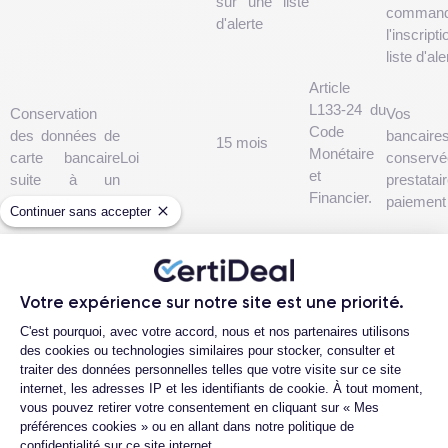
sur une liste
comma
d'alerte
l'inscrip
liste d'ale
Article
L133-24 du
Conservation
Vos 
Code
des données de
bancai
15 mois
Monétaire
carte bancaire
Loi
conserv
et
suite à un
presta
Financier.
paiement
paiement
Continuer sans accepter
Vos
données
Conservation de
Votre expérience sur notre site est une priorité.
bancaires
la carte bancaire
Plateforme de Gestion du Consentemen
sont
C'est pourquoi, avec votre accord, nous et nos partenaires utilisons
dans le
Jusqu'au
conservées
des cookies ou technologies similaires pour stocker, consulter et
portefeuille
Consentement
retrait du
par un
traiter des données personnelles telles que votre visite sur ce site
électronique
consentement
internet, les adresses IP et les identifiants de cookie. À tout moment,
prestataire
pour les achats
vous pouvez retirer votre consentement en cliquant sur « Mes
de
ultérieurs
préférences cookies » ou en allant dans notre politique de
paiement
confidentialité sur ce site internet.
Axeptio consent