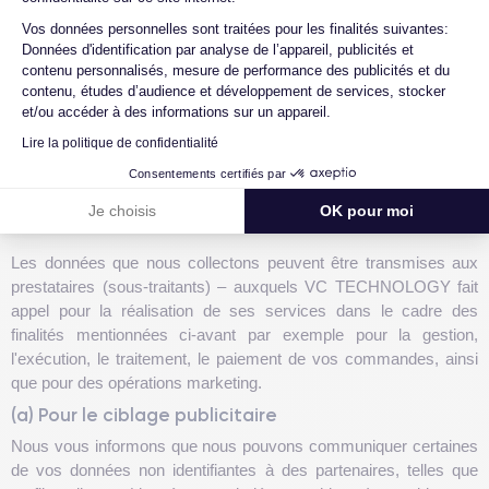
sécurisé
Vos données personnelles sont traitées pour les finalités suivantes:
Données d'identification par analyse de l’appareil, publicités et
contenu personnalisés, mesure de performance des publicités et du
5. Qui sont les Destinataires de mes
contenu, études d’audience et développement de services, stocker
et/ou accéder à des informations sur un appareil.
données ?
Lire la politique de confidentialité
Consentements certifiés par
5.1 Transmission de données à des sous-
Je choisis
OK pour moi
traitants
Les données que nous collectons peuvent être transmises aux
prestataires (sous-traitants) – auxquels VC TECHNOLOGY fait
appel pour la réalisation de ses services dans le cadre des
finalités mentionnées ci-avant par exemple pour la gestion,
l'exécution, le traitement, le paiement de vos commandes, ainsi
que pour des opérations marketing.
(a) Pour le ciblage publicitaire
Nous vous informons que nous pouvons communiquer certaines
de vos données non identifiantes à des partenaires, telles que