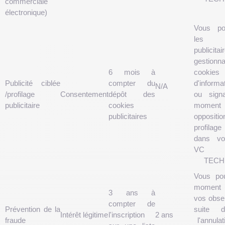
commerciale
électronique)
Vous po
les 
publicita
gestio
6 mois à
cookies
Publicité ciblée
compter du
d'informa
N/A
/profilage
Consentement
dépôt des
ou sign
publicitaire
cookies
momen
publicitaires
oppos
profilage
dans vo
VC
TECH
Vous po
moment
3 ans à
vos obser
compter de
Prévention de la
sui
Intérêt légitime
l'inscription
2 ans
fraude
l'annulat