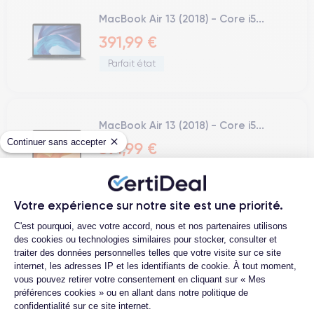
MacBook Air 13 (2018) - Core i5...
391,99 €
Parfait état
MacBook Air 13 (2018) - Core i5...
Continuer sans accepter
391,99 €
Parfait état
Votre expérience sur notre site est une priorité.
Plateforme de Gestion du Consentemen
C'est pourquoi, avec votre accord, nous et nos partenaires utilisons
MacBook Air 13 (2020) - Apple M1 8...
des cookies ou technologies similaires pour stocker, consulter et
479,99 €
traiter des données personnelles telles que votre visite sur ce site
internet, les adresses IP et les identifiants de cookie. À tout moment,
Correct
vous pouvez retirer votre consentement en cliquant sur « Mes
préférences cookies » ou en allant dans notre politique de
confidentialité sur ce site internet.
Axeptio consent