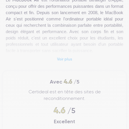
conçu pour offrir des performances puissantes dans un format
compact et fin. Depuis son lancement en 2008, le MacBook
Air s'est positionné comme l'ordinateur portable idéal pour
ceux qui recherchent la combinaison parfaite entre portabilité,
design élégant et performance. Avec son corps fin et son
poids réduit, c'est un excellent choix pour les étudiants, les
professionnels et tout utilisateur ayant besoin d'un portable
facile à transporter sans sacrifier la puissance.
Voir plus
MacBook Air
Le
se distingue par son système d'exploitation
macOS, qui offre une expérience utilisateur fluide et une
intégration parfaite avec d'autres appareils Apple, tels que
4.6
Avec
/5
l'iPhone et l'iPad. De plus, sa batterie longue durée en fait un
outil idéal pour des journées de travail complètes sans avoir
Certideal est en tête des sites de
besoin de recharger constamment. En résumé, le MacBook
reconditionnement.
Air est un portable conçu pour ceux qui apprécient la mobilité
4.6
et l'efficacité sans renoncer à la puissance d'un équipement
/5
haut de gamme.
Excellent