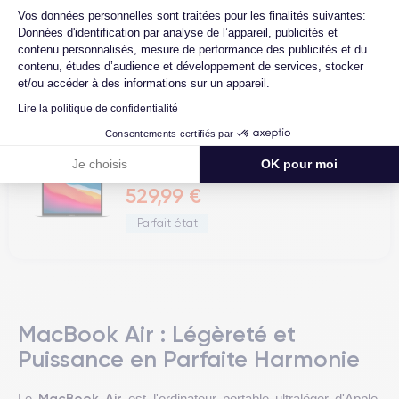
Vos données personnelles sont traitées pour les finalités suivantes:
MacBook Air 13 (2020) - Apple M1 8...
Données d'identification par analyse de l’appareil, publicités et
contenu personnalisés, mesure de performance des publicités et du
514,99 €
contenu, études d’audience et développement de services, stocker
et/ou accéder à des informations sur un appareil.
Très bon état
Lire la politique de confidentialité
Consentements certifiés par
Je choisis
OK pour moi
MacBook Air 13 (2020) - Apple M1 8...
529,99 €
Parfait état
MacBook Air : Légèreté et
Puissance en Parfaite Harmonie
MacBook Air
Le
est l'ordinateur portable ultraléger d'Apple,