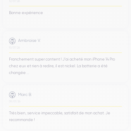
12/07/26
Enfin, nous mettons à votre disposition notre service
Bonne expérience
d’
assistance client
, disponible pour répondre à tous vos
doutes ou questions.
Ne manquez pas l’occasion de profiter de nos incroyables
Ambroise V.
Bons Plans sur iPhone
bons plans
et nos autres
10/07/26
reconditionnés
: vous trouverez des appareils de haute
garantis 30 mois
qualité,
à des prix avantageux.
Franchement super content ! J'ai acheté mon iPhone 14 Pro
chez eux et rien à redire, il est nickel. La batterie a été
changée ...
Marc B.
09/07/26
Très bien, service impeccable, satisfait de mon achat. Je
recommande !