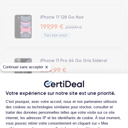
iPhone 11 128 Go Noir
199,99 €
209,99 €
Très bon état
iPhone 11 Pro 64 Go Gris Sidéral
Continuer sans accepter
204,99 €
Correct
Votre expérience sur notre site est une priorité.
Plateforme de Gestion du Consentemen
C'est pourquoi, avec votre accord, nous et nos partenaires utilisons
« précédent
suivant »
des cookies ou technologies similaires pour stocker, consulter et
traiter des données personnelles telles que votre visite sur ce site
internet, les adresses IP et les identifiants de cookie. À tout moment,
Les meilleurs Bons Plans iPhone
vous pouvez retirer votre consentement en cliquant sur « Mes