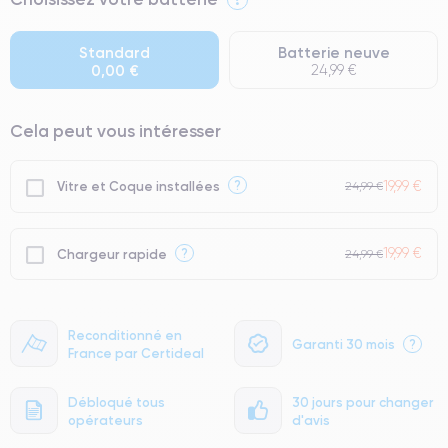
● Écran : Pièce d'origine Apple. Qualité Impeccable.
● Batterie : usage intensif.
Standard
Batterie neuve
0,00 €
24,99 €
● Seuls 5% de nos téléphones ont un grade Premium.
Cela peut vous intéresser
19,99 €
?
Vitre et Coque installées
24,99 €
19,99 €
?
Chargeur rapide
24,99 €
Reconditionné en
Garanti 30 mois
?
France par Certideal
Débloqué tous
30 jours pour changer
opérateurs
d'avis