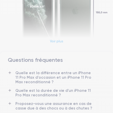
Voir plus
Questions fréquentes
Dimensions et poids iPhone 11 Pro Max
Quelle est la différence entre un iPhone
Date de sortie
Système exploitation
11 Pro Max d'occasion et un iPhone 11 Pro
10/09/2019
iOS (iOS 26)
Max reconditionné ?
Dimensions
Poids
Quelle est la durée de vie d'un iPhone 11
158×77.8×8.1 mm
226 g
Pro Max reconditionné ?
Proposez-vous une assurance en cas de
Écran
Résolution écran
casse due à des chocs ou à des chutes ?
OLED 6.5 pouces
2688 x 1242 pixels