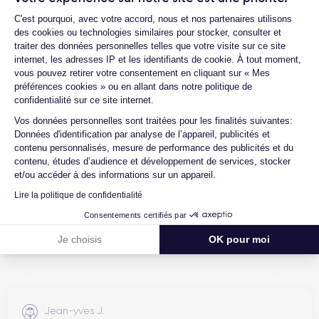
Plateforme de Gestion du Consentemen
Pour découvrir en détail toutes les caractéristiques de ce
C'est pourquoi, avec votre accord, nous et nos partenaires utilisons
smartphone, consulter la
fiche technique de l'iPhone 11 Pro Max.
des cookies ou technologies similaires pour stocker, consulter et
traiter des données personnelles telles que votre visite sur ce site
internet, les adresses IP et les identifiants de cookie. À tout moment,
4.6
Avec
/5
vous pouvez retirer votre consentement en cliquant sur « Mes
préférences cookies » ou en allant dans notre politique de
Certideal est en tête des sites de
confidentialité sur ce site internet.
Axeptio consent
reconditionnement.
Vos données personnelles sont traitées pour les finalités suivantes:
4.6
/5
Données d'identification par analyse de l’appareil, publicités et
contenu personnalisés, mesure de performance des publicités et du
contenu, études d’audience et développement de services, stocker
Excellent
et/ou accéder à des informations sur un appareil.
Lire la politique de confidentialité
Consentements certifiés par
Je choisis
OK pour moi
Jean-yves J.