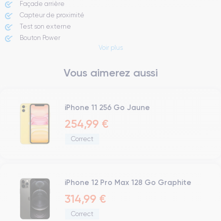
Façade arrière
Capteur de proximité
Test son externe
Bouton Power
Voir plus
Prise Jack ou Lightening
Bouton Mute
Vous aimerez aussi
Boutons volume
Haut parleur
Microphone
Bouton Home
iPhone 11 256 Go Jaune
Bluetooth
254,99 €
WiFi
Correct
Réseau
Vibreur
Prise USB
iPhone 12 Pro Max 128 Go Graphite
314,99 €
Correct