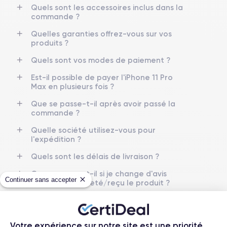
Quels sont les accessoires inclus dans la
commande ?
RAM
Memoire interne
6 Go
64,256,512 Go
Quelles garanties offrez-vous sur vos
produits ?
Nom de la puce
Nombre de cœurs
Puce A13 Bionic
6
Quels sont vos modes de paiement ?
Est-il possible de payer l'iPhone 11 Pro
Nom GPU
Fréq. processeur
Max en plusieurs fois ?
GPU 4 cœurs
2.65 GHz
Que se passe-t-il après avoir passé la
commande ?
Caméra
Caméra Frontale
12 Mpx
12 Mpx
Quelle société utilisez-vous pour
l'expédition ?
Résolution vidéo
Recharge rapide
4K - 3840 x 2160 px
Oui, minimum 18W
Quels sont les délais de livraison ?
Que se passe-t-il si je change d'avis
Batterie
Type de SIM
Continuer sans accepter
après avoir acheté/reçu le produit ?
3969 mAh
Nano-SIM + eSIM
Comment demander un retour ?
Réseau mobile
Débloqué
Comment contacter le service client ?
LTE/4G
Oui, tous opérateurs
Votre expérience sur notre site est une priorité.