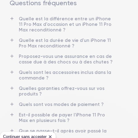
Questions fréquentes
Dimensions et poids iPhone 11 Pro Max
Quelle est la différence entre un iPhone
Date de sortie
Système exploitation
11 Pro Max d'occasion et un iPhone 11 Pro
10/09/2019
iOS (iOS 26)
Max reconditionné ?
Dimensions
Poids
Quelle est la durée de vie d'un iPhone 11
158×77.8×8.1 mm
226 g
Pro Max reconditionné ?
Proposez-vous une assurance en cas de
Écran
Résolution écran
casse due à des chocs ou à des chutes ?
OLED 6.5 pouces
2688 x 1242 pixels
Quels sont les accessoires inclus dans la
commande ?
RAM
Memoire interne
6 Go
64,256,512 Go
Quelles garanties offrez-vous sur vos
produits ?
Nom de la puce
Nombre de cœurs
Puce A13 Bionic
6
Quels sont vos modes de paiement ?
Est-il possible de payer l'iPhone 11 Pro
Nom GPU
Fréq. processeur
Max en plusieurs fois ?
GPU 4 cœurs
2.65 GHz
Que se passe-t-il après avoir passé la
commande ?
Caméra
Caméra Frontale
Continuer sans accepter