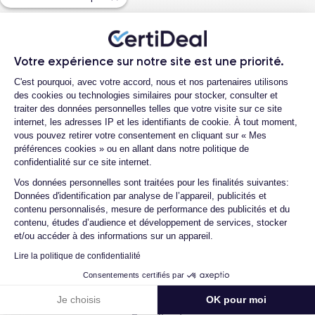
12 Mpx
12 Mpx
Quelle société utilisez-vous pour
l'expédition ?
Résolution vidéo
Recharge rapide
4K - 3840 x 2160 px
Oui, minimum 18W
Quels sont les délais de livraison ?
Votre expérience sur notre site est une priorité.
Plateforme de Gestion du Consentemen
Que se passe-t-il si je change d'avis
C'est pourquoi, avec votre accord, nous et nos partenaires utilisons
Batterie
Type de SIM
après avoir acheté/reçu le produit ?
des cookies ou technologies similaires pour stocker, consulter et
3969 mAh
Nano-SIM + eSIM
traiter des données personnelles telles que votre visite sur ce site
Comment demander un retour ?
internet, les adresses IP et les identifiants de cookie. À tout moment,
Réseau mobile
Débloqué
vous pouvez retirer votre consentement en cliquant sur « Mes
Comment contacter le service client ?
LTE/4G
Oui, tous opérateurs
préférences cookies » ou en allant dans notre politique de
confidentialité sur ce site internet.
Axeptio consent
Pour découvrir en détail toutes les caractéristiques de ce
smartphone, consulter la
fiche technique de l'iPhone 11 Pro Max.
Vos données personnelles sont traitées pour les finalités suivantes:
Données d'identification par analyse de l’appareil, publicités et
contenu personnalisés, mesure de performance des publicités et du
4.6
Avec
/5
contenu, études d’audience et développement de services, stocker
et/ou accéder à des informations sur un appareil.
Certideal est en tête des sites de
Lire la politique de confidentialité
reconditionnement.
Consentements certifiés par
4.6
/5
Je choisis
OK pour moi