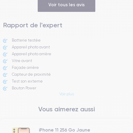
Voir tous les avis
Rapport de l'expert
Batterie testée
Appareil photo avant
Appareil photo arrière ​
Vitre avant ​
Façade arrière
Capteur de proximité
Test son externe
Bouton Power
Voir plus
Prise Jack ou Lightening
Bouton Mute
Vous aimerez aussi
Boutons volume
Haut parleur
Microphone
Bouton Home
iPhone 11 256 Go Jaune