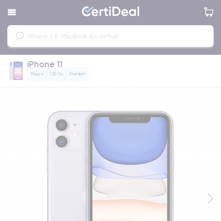
iPhone 11
Mauve
128 Go
Premium