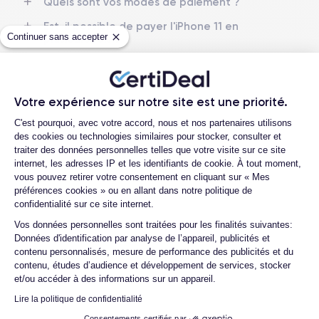
Quels sont vos modes de paiement ?
GPU 4 cœurs
2.65 GHz
Est-il possible de payer l'iPhone 11 en
Continuer sans accepter
plusieurs fois ?
Caméra
Caméra Frontale
12 MP
12 MP
Que se passe-t-il après avoir passé la
commande ?
Résolution vidéo
Recharge rapide
4K - 3840x2160px
Oui, minimum 18W
Quelle société utilisez-vous pour
Votre expérience sur notre site est une priorité.
l'expédition ?
Plateforme de Gestion du Consentemen
C'est pourquoi, avec votre accord, nous et nos partenaires utilisons
Batterie
Dual SIM
Quels sont les délais de livraison ?
des cookies ou technologies similaires pour stocker, consulter et
3046 mAh
Nano-SIM + eSIM
traiter des données personnelles telles que votre visite sur ce site
Que se passe-t-il si je change d'avis
internet, les adresses IP et les identifiants de cookie. À tout moment,
Réseau mobile
Débloqué
après avoir acheté/reçu le produit ?
vous pouvez retirer votre consentement en cliquant sur « Mes
LTE/4G
Oui, tous opérateurs
préférences cookies » ou en allant dans notre politique de
Comment demander un retour ?
confidentialité sur ce site internet.
Axeptio consent
Si vous souhaitez découvrir en détail les caractéristiques de ce
Comment contacter le service client ?
Vos données personnelles sont traitées pour les finalités suivantes:
smartphone, consulter la
fiche technique de l'iPhone 11.
Données d'identification par analyse de l’appareil, publicités et
contenu personnalisés, mesure de performance des publicités et du
contenu, études d’audience et développement de services, stocker
et/ou accéder à des informations sur un appareil.
Lire la politique de confidentialité
4.6
Avec
/5
Consentements certifiés par