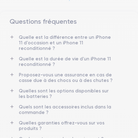
Questions fréquentes
Dimensions et poids iPhone 11
Quelle est la différence entre un iPhone
Date de sortie
Système exploit.
11 d'occasion et un iPhone 11
10/09/2019
iOS (iOS 26)
reconditionné ?
Dimensions
Poids
Quelle est la durée de vie d'un iPhone 11
150x75.7x8.3 mm
194 g
reconditionné ?
Proposez-vous une assurance en cas de
Écran
Résolution écran
casse due à des chocs ou à des chutes ?
IPS LCD 6.1 pouces
1792 x 828 pixels
Quelles sont les options disponibles sur
les batteries ?
RAM
Mémoire interne
4 GO
64,128,256 GO
Quels sont les accessoires inclus dans la
commande ?
Nom de la puce
Nombre de cœurs
Apple A13 Bionic
6
Quelles garanties offrez-vous sur vos
produits ?
Nom GPU
Fréq. processeur