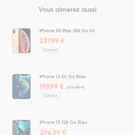
Bouton Mute
Vous aimerez aussi
Boutons volume
Haut parleur
Microphone
Bouton Home
iPhone XS Max 256 Go Or
Bluetooth
237,99 €
WiFi
Correct
Réseau
Vibreur
Prise USB
iPhone 12 64 Go Bleu
199,99 €
204,99 €
Correct
iPhone 13 128 Go Bleu
294,99 €