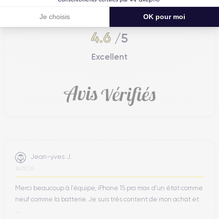
Certideal est en tête des sites de
Je choisis
OK pour moi
reconditionnement.
4.6
/5
Excellent
Jean-yves J.
26/07/26
Merci beaucoup à l’équipe, iPhone 15 pro max d’un état comme
neuf comme la batterie. Je suis très content de mon achat et
...