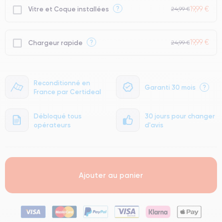
19,99 €
?
Vitre et Coque installées
24,99 €
19,99 €
?
Chargeur rapide
24,99 €
Reconditionné en
Garanti 30 mois
?
France par Certideal
Débloqué tous
30 jours pour changer
opérateurs
d'avis
Ajouter au panier