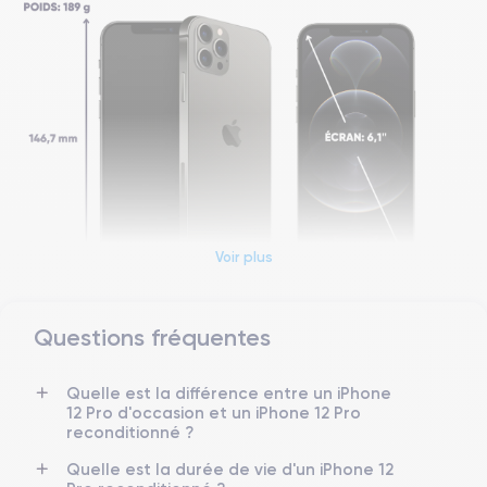
Voir plus
Questions fréquentes
Dimensions et poids iPhone 12 Pro
Quelle est la différence entre un iPhone
Date de sortie
Système exploitation
12 Pro d'occasion et un iPhone 12 Pro
23/10/2020
iOS (iOS 26)
reconditionné ?
Dimensions
Poids
Quelle est la durée de vie d'un iPhone 12
146.7×71.5×7.4 mm
187 g