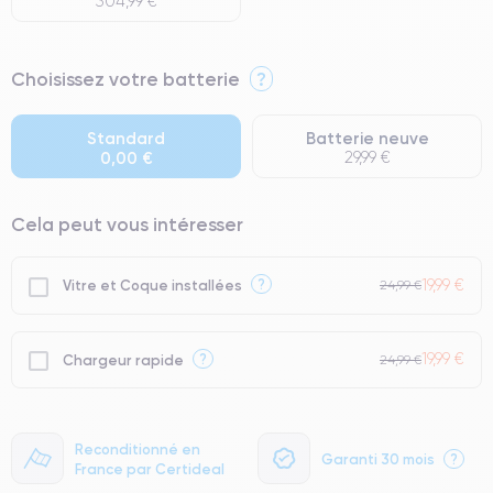
304,99 €
⭐ Premium
Choisissez votre batterie
?
● Écran : Pièce d'origine Apple. Qualité Impeccable.
● Batterie : usage intensif.
Standard
Batterie neuve
0,00 €
29,99 €
● Seuls 5% de nos téléphones ont un grade Premium.
Cela peut vous intéresser
19,99 €
?
Vitre et Coque installées
24,99 €
19,99 €
?
Chargeur rapide
24,99 €
Reconditionné en
Garanti 30 mois
?
France par Certideal