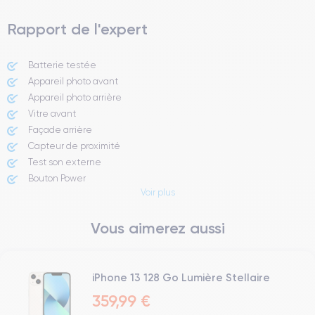
Rapport de l'expert
Batterie testée
Appareil photo avant
Appareil photo arrière ​
Vitre avant ​
Façade arrière
Capteur de proximité
Test son externe
Bouton Power
Voir plus
Prise Jack ou Lightening
Bouton Mute
Vous aimerez aussi
Boutons volume
Haut parleur
Microphone
Bouton Home
iPhone 13 128 Go Lumière Stellaire
Bluetooth
359,99 €
WiFi