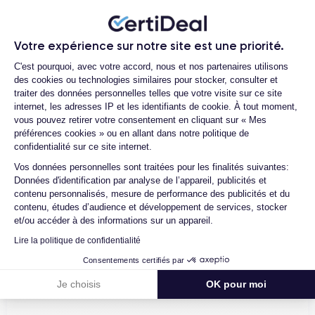
Que se passe-t-il si je change d'avis
Réseau mobile
Débloqué
après avoir acheté/reçu le produit ?
4G/5G
Oui, tous opérateurs
Votre expérience sur notre site est une priorité.
Como pedir uma devolução?
Plateforme de Gestion du Consentemen
Pour découvrir toutes les caractéristiques de ce smartphone,
C'est pourquoi, avec votre accord, nous et nos partenaires utilisons
Comment contacter le service client ?
vous pouvez consulter la
fiche technique de l'iPhone 12 Pro.
des cookies ou technologies similaires pour stocker, consulter et
traiter des données personnelles telles que votre visite sur ce site
Quelle est la différence entre une Carte
internet, les adresses IP et les identifiants de cookie. À tout moment,
SIM et une eSIM ?
vous pouvez retirer votre consentement en cliquant sur « Mes
préférences cookies » ou en allant dans notre politique de
confidentialité sur ce site internet.
Axeptio consent
Vos données personnelles sont traitées pour les finalités suivantes:
Données d'identification par analyse de l’appareil, publicités et
4.6
Avec
/5
contenu personnalisés, mesure de performance des publicités et du
contenu, études d’audience et développement de services, stocker
Certideal est en tête des sites de
et/ou accéder à des informations sur un appareil.
reconditionnement.
Lire la politique de confidentialité
4.6
/5
Consentements certifiés par
Je choisis
OK pour moi
Excellent