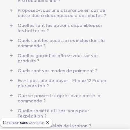
Pro reconditionné ?
Proposez-vous une assurance en cas de
Écran
Résolution écran
casse due à des chocs ou à des chutes ?
OLED 6.1 pouces
2532 x 1170 pixels
Quelles sont les options disponibles sur
les batteries ?
RAM
Memoire interne
6 Go
128,256,512 Go
Quels sont les accessoires inclus dans la
commande ?
Nom de la puce
Nombre de cœurs
Puce A14 Bionic
6
Quelles garanties offrez-vous sur vos
produits ?
Nom GPU
Fréq. processeur
Quels sont vos modes de paiement ?
GPU 4 cœurs
3.1 GHz
Est-il possible de payer l'iPhone 12 Pro en
plusieurs fois ?
Caméra
Caméra Frontale
12 Mpx
12 Mpx
Que se passe-t-il après avoir passé la
commande ?
Résolution vidéo
Recharge rapide
4K - 3840 x 2160 px
Oui, minimum 20W
Quelle société utilisez-vous pour
l'expédition ?
Batterie
Type de SIM
Continuer sans accepter
Quels sont les délais de livraison ?
3240 mAh
Nano-SIM + eSIM