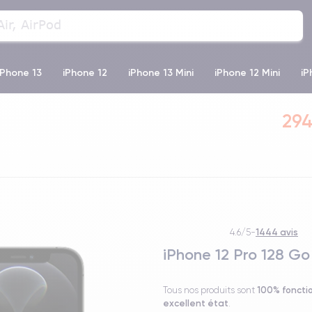
iPhone 13
iPhone 12
iPhone 13 Mini
iPhone 12 Mini
iP
e 12 Pro
iPhone XR
iPhone SE 2 (2020)
iPhone X
iPh
294
1444 avis
4.6/5
-
iPhone 12 Pro 128 Go
100% foncti
Tous nos produits sont
excellent état
.