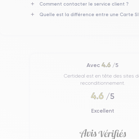
4K - 3840 x 2160 px
Comment contacter le service client ?
Quelle est la différence entre une Carte S
Batterie
3240 mAh
Réseau mobile
4G/5G
Pour découvrir toutes les caractéristiques de ce sma
4.6
Avec
/5
Certideal est en tête des sites 
reconditionnement.
4.6
/5
Excellent