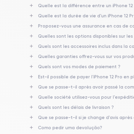
23/10/2020
Quelle est la différence entre un iPhone 12
Quelle est la durée de vie d'un iPhone 12 P
Dimensions
146.7×71.5×7.4 mm
Proposez-vous une assurance en cas de ca
Quelles sont les options disponibles sur les
Écran
OLED 6.1 pouces
Quels sont les accessoires inclus dans la
RAM
Quelles garanties offrez-vous sur vos produ
6 Go
Quels sont vos modes de paiement ?
Nom de la puce
Est-il possible de payer l'iPhone 12 Pro en pl
Puce A14 Bionic
Que se passe-t-il après avoir passé la c
Nom GPU
Quelle société utilisez-vous pour l'expéditi
GPU 4 cœurs
Quels sont les délais de livraison ?
Caméra
Que se passe-t-il si je change d'avis après
12 Mpx
Como pedir uma devolução?
Résolution vidéo