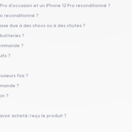
iOS (iOS 26)
 Pro d'occasion et un iPhone 12 Pro reconditionné ?
ro reconditionné ?
Poids
187 g
sse due à des chocs ou à des chutes ?
 batteries ?
Résolution écran
2532 x 1170 pixels
 commande ?
Memoire interne
its ?
128,256,512 Go
Nombre de cœurs
usieurs fois ?
6
ommande ?
Fréq. processeur
on ?
3.1 GHz
Caméra Frontale
 avoir acheté/reçu le produit ?
12 Mpx
Recharge rapide