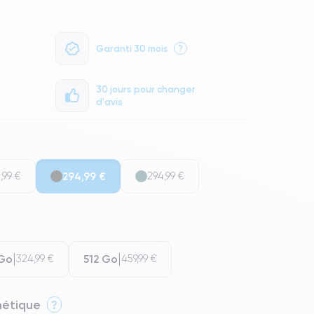
Garanti 30 mois
?
30 jours pour changer
d'avis
,99 €
294,99 €
294,99 €
 Go
512 Go
324,99 €
459,99 €
thétique
?