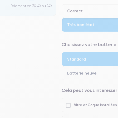
Paiement en 3X, 4X ou 24X
Correct
Très bon état
⭐ Premium
Choisissez votre batterie
● Écran : Pièce d'origine Apple. 
● Batterie : usage intensif.
Standard
● Seuls 5% de nos téléphones on
Batterie neuve
Cela peut vous intéresser
Vitre et Coque installées