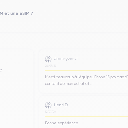
Oui, minimum 20W
IM et une eSIM ?
Type de SIM
Nano-SIM + eSIM
Débloqué
Oui, tous opérateurs
rtphone, vous pouvez consulter la
fiche technique de l'iPhone 12 Pro.
Jean-yves J.
26/07/26
de
Merci beaucoup à l’équipe, iPhone 15 pro max d
content de mon achat et ...
Henri D.
12/07/26
Bonne expérience