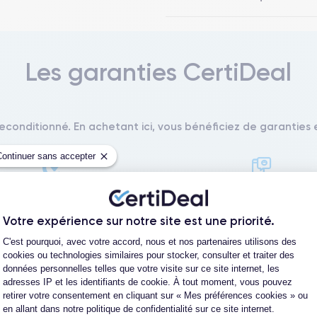
Les garanties CertiDeal
reconditionné. En achetant ici, vous bénéficiez de garanties e
Continuer sans accepter
L'expert du reconditionné
Un SAV proche et en Fran
0 ans, nous reconditionnons nous-
Nos équipes sont en contact dir
Votre expérience sur notre site est une priorité.
us nos produits pour un maximum
notre atelier pour une résolution 
Plateforme de Gestion du Consentement
de qualité.
cas de pépin.
C'est pourquoi, avec votre accord, nous et nos partenaires utilisons des
cookies ou technologies similaires pour stocker, consulter et traiter des
données personnelles telles que votre visite sur ce site internet, les
adresses IP et les identifiants de cookie. À tout moment, vous pouvez
retirer votre consentement en cliquant sur « Mes préférences cookies » ou
en allant dans notre politique de confidentialité sur ce site internet.
Axeptio consent