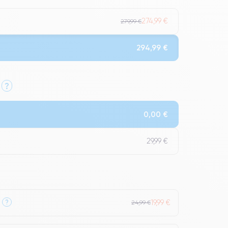
274,99 €
279,99 €
294,99 €
?
Qualité Impeccable.
0,00 €
t un grade Premium.
29,99 €
19,99 €
?
24,99 €