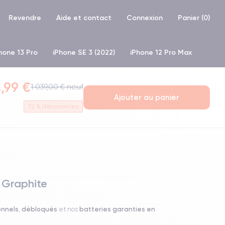
Revendre
Aide et contact
Connexion
Panier (
0
)
hone 13 Pro
iPhone SE 3 (2022)
iPhone 12 Pro Max
one XS
iPhone 11 Pro
,99 €
1 039,00 € neuf
Ajouter au panier
72
% d'économies
 Graphite
onnels
débloqués
batteries garanties en
,
et nos