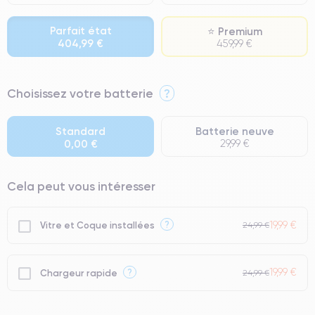
Parfait état
⭐ Premium
404,99 €
459,99 €
⭐ Premium
Choisissez votre batterie
?
● Écran : Pièce d'origine Apple. Qualité Impeccable.
● Batterie : usage intensif.
Standard
Batterie neuve
0,00 €
29,99 €
● Seuls 5% de nos téléphones ont un grade Premium.
Cela peut vous intéresser
19,99 €
?
Vitre et Coque installées
24,99 €
19,99 €
?
Chargeur rapide
24,99 €