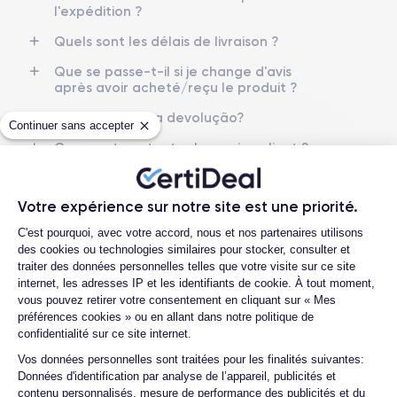
l'expédition ?
Batterie
Type de SIM
Quels sont les délais de livraison ?
3240 mAh
Nano-SIM + eSIM
Que se passe-t-il si je change d'avis
Réseau mobile
Débloqué
après avoir acheté/reçu le produit ?
4G/5G
Oui, tous opérateurs
Como pedir uma devolução?
Continuer sans accepter
Pour découvrir toutes les caractéristiques de ce smartphone,
Comment contacter le service client ?
vous pouvez consulter la
fiche technique de l'iPhone 12 Pro.
Quelle est la différence entre une Carte
SIM et une eSIM ?
Votre expérience sur notre site est une priorité.
Plateforme de Gestion du Consentemen
C'est pourquoi, avec votre accord, nous et nos partenaires utilisons
des cookies ou technologies similaires pour stocker, consulter et
traiter des données personnelles telles que votre visite sur ce site
internet, les adresses IP et les identifiants de cookie. À tout moment,
4.6
Avec
/5
vous pouvez retirer votre consentement en cliquant sur « Mes
préférences cookies » ou en allant dans notre politique de
Certideal est en tête des sites de
confidentialité sur ce site internet.
Axeptio consent
reconditionnement.
Vos données personnelles sont traitées pour les finalités suivantes:
4.6
/5
Données d'identification par analyse de l’appareil, publicités et
contenu personnalisés, mesure de performance des publicités et du