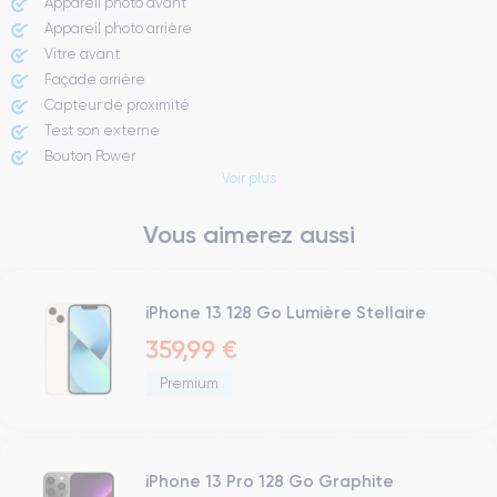
Appareil photo avant
Appareil photo arrière ​
Vitre avant ​
Façade arrière
Capteur de proximité
Test son externe
Bouton Power
Voir plus
Prise Jack ou Lightening
Bouton Mute
Vous aimerez aussi
Boutons volume
Haut parleur
Microphone
Bouton Home
iPhone 13 128 Go Lumière Stellaire
Bluetooth
359,99 €
WiFi
Premium
Réseau
Vibreur
Prise USB
iPhone 13 Pro 128 Go Graphite