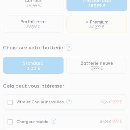
Correct
Très bon état
374,99 €
389,99 €
Parfait état
⭐ Premium
399,99 €
449,99 €
⭐ Premium
Choisissez votre batterie
?
● Écran : Pièce d'origine Apple. Qualité Impeccable.
● Batterie : usage intensif.
Standard
Batterie neuve
0,00 €
39,99 €
● Seuls 5% de nos téléphones ont un grade Premium.
Cela peut vous intéresser
19,99 €
?
Vitre et Coque installées
24,99 €
19,99 €
?
Chargeur rapide
24,99 €