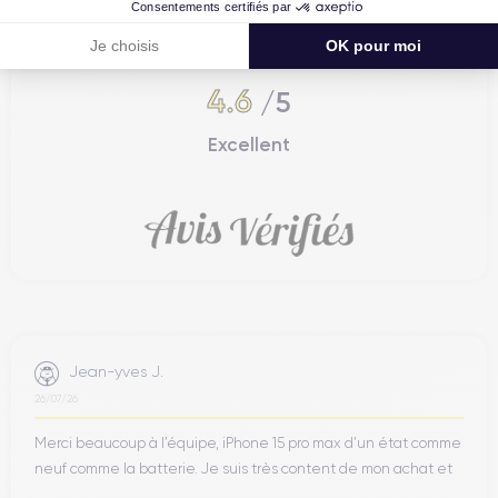
Consentements certifiés par
Certideal est en tête des sites de
Je choisis
OK pour moi
reconditionnement.
4.6
/5
Excellent
Jean-yves J.
26/07/26
Merci beaucoup à l’équipe, iPhone 15 pro max d’un état comme
neuf comme la batterie. Je suis très content de mon achat et
...