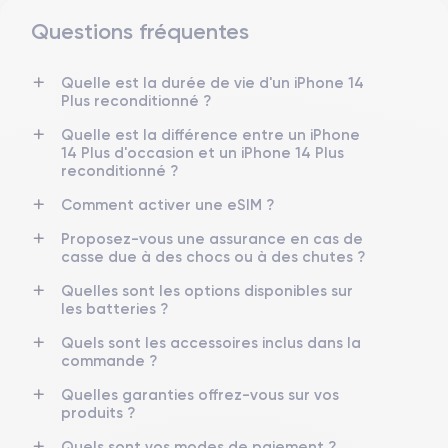
Questions fréquentes
Dimensions et poids iPhone 14 Plus
Quelle est la durée de vie d'un iPhone 14
Date de sortie
Système exploitation
Plus reconditionné ?
7/09/2022
iOS (iOS 26)
Quelle est la différence entre un iPhone
Dimensions
Poids
14 Plus d'occasion et un iPhone 14 Plus
160.8×78.1×7.8 mm
203 g
reconditionné ?
Comment activer une eSIM ?
Écran
Résolution écran
OLED 6.7 pouces
2778 x 1284 pixels
Proposez-vous une assurance en cas de
casse due à des chocs ou à des chutes ?
RAM
Memoire interne
Quelles sont les options disponibles sur
6 Go
128,256 ,512, Go
les batteries ?
Nom CPU
Nombre de cœurs
Quels sont les accessoires inclus dans la
Apple A15 Bionic
6
commande ?
Quelles garanties offrez-vous sur vos
Nom GPU
Fréq. processeur
produits ?
GPU 5-core
3.22 GHz
Quels sont vos modes de paiement ?