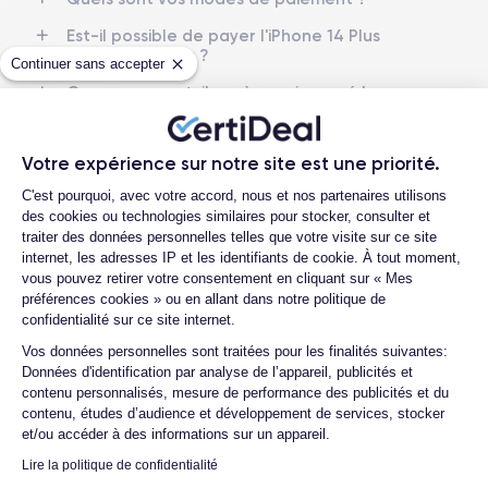
Caméra Principale
Caméra Frontale
Est-il possible de payer l'iPhone 14 Plus
12 Mpx
12 Mpx
en plusieurs fois ?
Continuer sans accepter
Résolution vidéo
Recharge rapide
Que se passe-t-il après avoir passé la
4K - 3840 x 2160 px
Oui, 20W
commande ?
Quelle société utilisez-vous pour
Batterie
Type de SIM
Votre expérience sur notre site est une priorité.
l'expédition ?
4325 mAh
eSIM
Plateforme de Gestion du Consentemen
C'est pourquoi, avec votre accord, nous et nos partenaires utilisons
Que se passe-t-il si je change d'avis
des cookies ou technologies similaires pour stocker, consulter et
Réseau mobile
Débloqué
après avoir acheté/reçu le produit ?
traiter des données personnelles telles que votre visite sur ce site
5G
Oui, tous opérateurs
internet, les adresses IP et les identifiants de cookie. À tout moment,
Comment demander un retour ?
vous pouvez retirer votre consentement en cliquant sur « Mes
Pour découvrir en détail les caractéristiques de ce smartphone,
Comment contacter le service client ?
préférences cookies » ou en allant dans notre politique de
vous pouvez consulter la
fiche technique de l'iPhone 14 Plus.
confidentialité sur ce site internet.
Axeptio consent
Quelle est la différence entre une Carte
Vos données personnelles sont traitées pour les finalités suivantes:
SIM et une eSIM ?
Données d'identification par analyse de l’appareil, publicités et
contenu personnalisés, mesure de performance des publicités et du
contenu, études d’audience et développement de services, stocker
et/ou accéder à des informations sur un appareil.
Lire la politique de confidentialité
4.6
Avec
/5