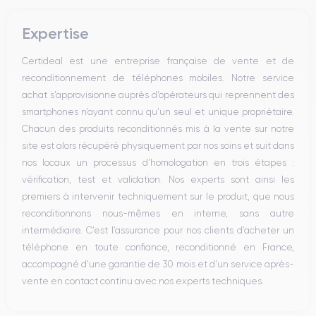
Bouton Mute
Boutons volume
Expertise
Haut parleur
Microphone
Certideal est une entreprise française de vente et de
Bouton Home
reconditionnement de téléphones mobiles. Notre service
Bluetooth
achat s’approvisionne auprès d’opérateurs qui reprennent des
WiFi
smartphones n’ayant connu qu’un seul et unique propriétaire.
Réseau
Chacun des produits reconditionnés mis à la vente sur notre
Vibreur
site est alors récupéré physiquement par nos soins et suit dans
Prise USB
nos locaux un processus d’homologation en trois étapes :
vérification, test et validation. Nos experts sont ainsi les
premiers à intervenir techniquement sur le produit, que nous
reconditionnons nous-mêmes en interne, sans autre
intermédiaire. C’est l’assurance pour nos clients d’acheter un
téléphone en toute confiance, reconditionné en France,
accompagné d’une garantie de 30 mois et d’un service après-
vente en contact continu avec nos experts techniques.