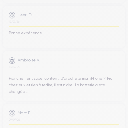
Résolution vidéo
Recharge rapide
4K - 3840 x 2160 px
Oui, 20W
Henri D.
12/07/26
Batterie
Type de SIM
3200 mAh
eSIM
Bonne expérience
Réseau mobile
Débloqué
5G
Oui, tous opérateurs
Pour découvrir en détail les caractéristiques de ce smartphone,
Ambroise V.
vous pouvez consulter la
fiche technique de l'iPhone 14 Pro.
10/07/26
Franchement super content ! J'ai acheté mon iPhone 14 Pro
chez eux et rien à redire, il est nickel. La batterie a été
changée ...
Marc B.
09/07/26