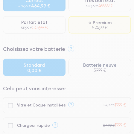
Correct
Très bon état
464,99 €
499,99 €
474,99 €
509,99 €
Parfait état
⭐ Premium
509,99 €
574,99 €
519,99 €
⭐ Premium
Choisissez votre batterie
?
● Écran : Pièce d'origine Apple. Qualité Impeccable.
● Batterie : usage intensif.
Standard
Batterie neuve
0,00 €
39,99 €
● Seuls 5% de nos téléphones ont un grade Premium.
Cela peut vous intéresser
19,99 €
?
Vitre et Coque installées
24,99 €
19,99 €
?
Chargeur rapide
24,99 €