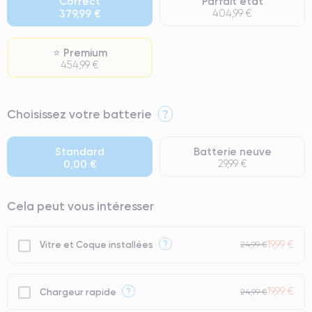
Correct
Parfait état
379,99 €
404,99 €
⭐ Premium
454,99 €
⭐ Premium
Choisissez votre batterie
?
● Écran : Pièce d'origine Apple. Qualité Impeccable.
● Batterie : usage intensif.
Standard
Batterie neuve
0,00 €
29,99 €
● Seuls 5% de nos téléphones ont un grade Premium.
Cela peut vous intéresser
19,99 €
?
Vitre et Coque installées
24,99 €
19,99 €
?
Chargeur rapide
24,99 €