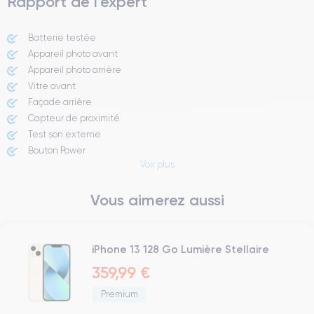
Rapport de l'expert
Batterie testée
Appareil photo avant
Appareil photo arrière ​
Vitre avant ​
Façade arrière
Capteur de proximité
Test son externe
Bouton Power
Voir plus
Prise Jack ou Lightening
Bouton Mute
Vous aimerez aussi
Boutons volume
Haut parleur
Microphone
Bouton Home
iPhone 13 128 Go Lumière Stellaire
Bluetooth
359,99 €
WiFi
Premium
Réseau
Vibreur