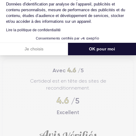
Données d'identification par analyse de l’appareil, publicités et
Que se passe-t-il si je change d'avis
contenu personnalisés, mesure de performance des publicités et du
après avoir acheté/reçu le produit ?
contenu, études d’audience et développement de services, stocker
et/ou accéder à des informations sur un appareil.
Comment contacter le service client ?
Lire la politique de confidentialité
Comment demander un retour ?
Consentements certifiés par
Je choisis
OK pour moi
4.6
Avec
/5
Certideal est en tête des sites de
reconditionnement.
4.6
/5
Excellent