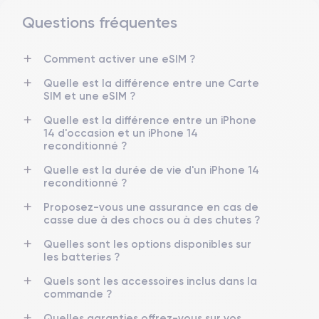
Questions fréquentes
Dimensions et poids iPhone 14
Comment activer une eSIM ?
Date de sortie
Système exploitation
7/09/2022
iOS (iOS 26)
Quelle est la différence entre une Carte
SIM et une eSIM ?
Dimensions
Poids
Quelle est la différence entre un iPhone
146.7×71.5×7.8 mm
172 g
14 d'occasion et un iPhone 14
reconditionné ?
Écran
Résolution écran
OLED 6.1 pouces
2532 x 1170 pixels
Quelle est la durée de vie d'un iPhone 14
reconditionné ?
RAM
Memoire interne
Proposez-vous une assurance en cas de
6 Go
128,256 ,512 Go
casse due à des chocs ou à des chutes ?
Nom de la puce
Nombre de cœurs
Quelles sont les options disponibles sur
Puce A15 Bionic
6
les batteries ?
Quels sont les accessoires inclus dans la
Nom GPU
Fréq. processeur
commande ?
GPU 5 cœurs
3.22 GHz
Quelles garanties offrez-vous sur vos