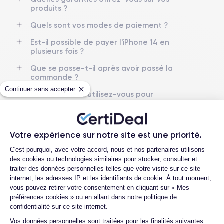
produits ?
Caméra Principale
Caméra Frontale
12 Mpx
12 Mpx
Quels sont vos modes de paiement ?
Résolution vidéo
Recharge rapide
Est-il possible de payer l'iPhone 14 en
4K - 3840 x 2160 px
Oui, 20W
plusieurs fois ?
Que se passe-t-il après avoir passé la
Batterie
Type de SIM
commande ?
3279 mAh
eSIM
Continuer sans accepter
Quelle société utilisez-vous pour
Réseau mobile
Débloqué
l'expédition ?
5G
Oui, tous opérateurs
Quels sont les délais de livraison ?
Pour découvrir en détail les caractéristiques de ce smartphone,
Votre expérience sur notre site est une priorité.
Que se passe-t-il si je change d'avis
vous pouvez consulter la
fiche technique de l'iPhone 14.
Plateforme de Gestion du Consentemen
après avoir acheté/reçu le produit ?
C'est pourquoi, avec votre accord, nous et nos partenaires utilisons
des cookies ou technologies similaires pour stocker, consulter et
Comment demander un retour ?
traiter des données personnelles telles que votre visite sur ce site
internet, les adresses IP et les identifiants de cookie. À tout moment,
Comment contacter le service client ?
vous pouvez retirer votre consentement en cliquant sur « Mes
Quelles sociétés utilisez-vous pour
préférences cookies » ou en allant dans notre politique de
l'expédition ?
confidentialité sur ce site internet.
Axeptio consent
Vos données personnelles sont traitées pour les finalités suivantes:
Quels sont les délais de livraison ?