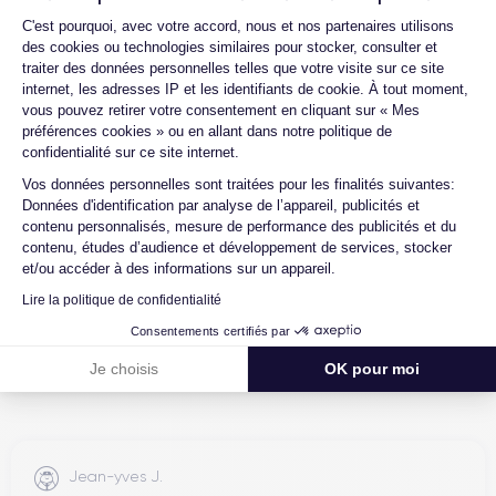
Plateforme de Gestion du Consentemen
C'est pourquoi, avec votre accord, nous et nos partenaires utilisons
des cookies ou technologies similaires pour stocker, consulter et
traiter des données personnelles telles que votre visite sur ce site
internet, les adresses IP et les identifiants de cookie. À tout moment,
4.6
Avec
/5
vous pouvez retirer votre consentement en cliquant sur « Mes
préférences cookies » ou en allant dans notre politique de
Certideal est en tête des sites de
confidentialité sur ce site internet.
Axeptio consent
reconditionnement.
Vos données personnelles sont traitées pour les finalités suivantes:
4.6
/5
Données d'identification par analyse de l’appareil, publicités et
contenu personnalisés, mesure de performance des publicités et du
Excellent
contenu, études d’audience et développement de services, stocker
et/ou accéder à des informations sur un appareil.
Lire la politique de confidentialité
Consentements certifiés par
Je choisis
OK pour moi
Jean-yves J.