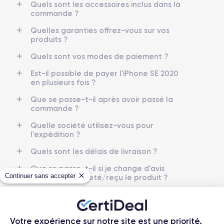
Quels sont les accessoires inclus dans la
commande ?
Nom de la puce
Nombre de cœurs
Apple A13 Bionic
6
Quelles garanties offrez-vous sur vos
produits ?
Nom GPU
Fréq. processeur
Quels sont vos modes de paiement ?
GPU 4 cœurs
2.65 GHz
Est-il possible de payer l'iPhone SE 2020
en plusieurs fois ?
Caméra
Caméra Frontale
12 MP
7 MP
Que se passe-t-il après avoir passé la
commande ?
Résolution vidéo
Recharge rapide
4K - 3840x2160px
Oui, minimum 18W
Quelle société utilisez-vous pour
l'expédition ?
Batterie
Dual SIM
Quels sont les délais de livraison ?
1821 mAh
Nano-SIM + eSIM
Que se passe-t-il si je change d'avis
Continuer sans accepter
Réseau mobile
Débloqué
après avoir acheté/reçu le produit ?
4.5G
Oui, tous opérateurs
Comment demander un retour ?
Pour en savoir plus en détail sur les caractéristiques de ce
Comment contacter le service client ?
smartphone, consulter la
fiche technique de l'iPhone SE 2020.
Votre expérience sur notre site est une priorité.