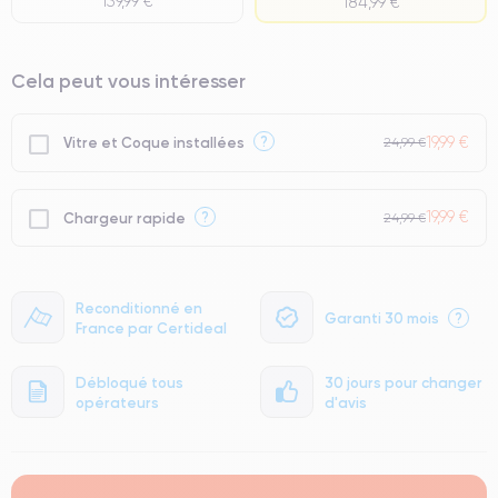
139,99 €
184,99 €
⭐ Premium
Cela peut vous intéresser
● Écran : Pièce d'origine Apple. Qualité Impeccable.
● Batterie : usage intensif.
19,99 €
?
Vitre et Coque installées
24,99 €
● Seuls 5% de nos téléphones ont un grade Premium.
19,99 €
?
Chargeur rapide
24,99 €
Reconditionné en
Garanti 30 mois
?
France par Certideal
Débloqué tous
30 jours pour changer
opérateurs
d'avis