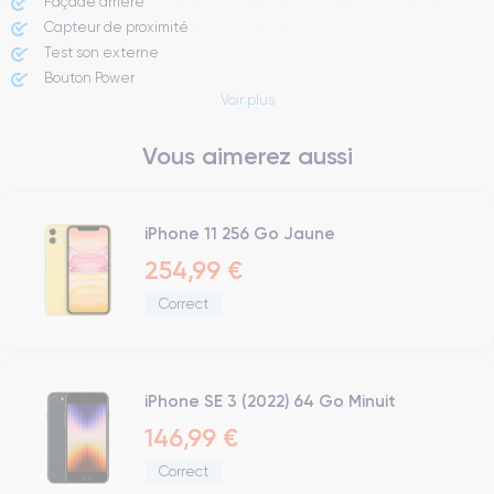
Façade arrière
Capteur de proximité
Test son externe
Bouton Power
Voir plus
Prise Jack ou Lightening
Bouton Mute
Vous aimerez aussi
Boutons volume
Haut parleur
Microphone
Bouton Home
iPhone 11 256 Go Jaune
Bluetooth
254,99 €
WiFi
Correct
Réseau
Vibreur
Prise USB
iPhone SE 3 (2022) 64 Go Minuit
146,99 €
Correct