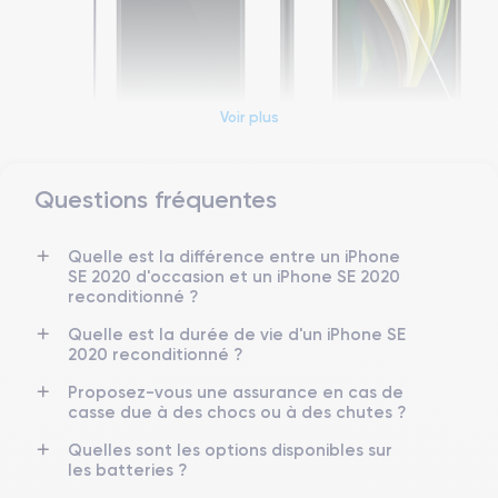
Voir plus
Questions fréquentes
Dimensions et poids iPhone SE 2020
Quelle est la différence entre un iPhone
Date de sortie
Système exploit.
SE 2020 d'occasion et un iPhone SE 2020
15/04/2020
iOS (iOS 26)
reconditionné ?
Dimensions
Poids
Quelle est la durée de vie d'un iPhone SE
138.3×67.3×7.3 mm
144 g
2020 reconditionné ?
Proposez-vous une assurance en cas de
Écran
Résolution écran
casse due à des chocs ou à des chutes ?
IPS LCD 4.7 pouces
1334 x 750 pixels
Quelles sont les options disponibles sur
les batteries ?
RAM
Mémoire interne
3 GO
64,128,256 GO