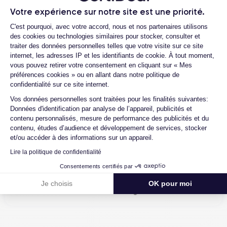
Votre expérience sur notre site est une priorité.
Comment contacter le service client ?
Si vous souhaitez en savoir plus sur les caractéristiques de ce
Plateforme de Gestion du Consentemen
C'est pourquoi, avec votre accord, nous et nos partenaires utilisons
smartphone, consulter la
fiche technique de l'iPhone XS.
des cookies ou technologies similaires pour stocker, consulter et
traiter des données personnelles telles que votre visite sur ce site
internet, les adresses IP et les identifiants de cookie. À tout moment,
vous pouvez retirer votre consentement en cliquant sur « Mes
4.6
Avec
/5
préférences cookies » ou en allant dans notre politique de
confidentialité sur ce site internet.
Axeptio consent
Certideal est en tête des sites de
Vos données personnelles sont traitées pour les finalités suivantes:
reconditionnement.
Données d'identification par analyse de l’appareil, publicités et
contenu personnalisés, mesure de performance des publicités et du
4.6
/5
contenu, études d’audience et développement de services, stocker
et/ou accéder à des informations sur un appareil.
Excellent
Lire la politique de confidentialité
Consentements certifiés par
Je choisis
OK pour moi