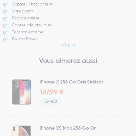
Appareil photo arrière ​
Vitre avant ​
Façade arrière
Capteur de proximité
Test son externe
Bouton Power
Voir plus
Prise Jack ou Lightening
Bouton Mute
Vous aimerez aussi
Boutons volume
Haut parleur
Microphone
Bouton Home
iPhone X 256 Go Gris Sidéral
Bluetooth
167,99 €
WiFi
Correct
Réseau
Vibreur
Prise USB
iPhone XS Max 256 Go Or