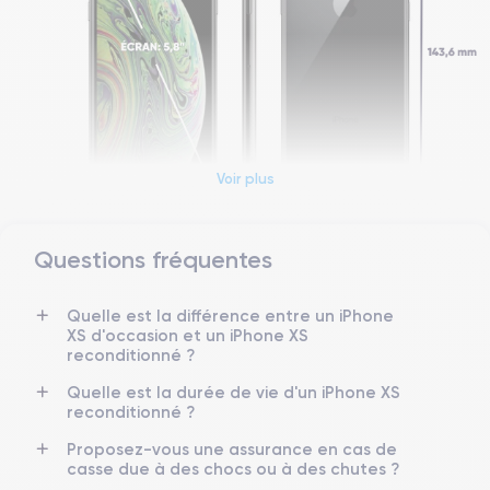
Voir plus
Questions fréquentes
Dimensions et poids iPhone XS
Quelle est la différence entre un iPhone
Date de sortie
Système exploit.
XS d'occasion et un iPhone XS
12/09/2018
iOS (iOS 16)
reconditionné ?
Dimensions
Poids
Quelle est la durée de vie d'un iPhone XS
143.6×70.9×7.7 mm
177 g
reconditionné ?
Proposez-vous une assurance en cas de
Écran
Résolution écran
casse due à des chocs ou à des chutes ?
OLED 5.8 pouces
2436 x 1125 pixels