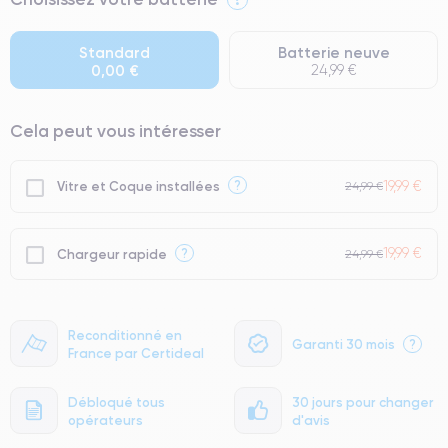
● Écran : Pièce d'origine Apple. Qualité Impeccable.
● Batterie : usage intensif.
Standard
Batterie neuve
0,00 €
24,99 €
● Seuls 5% de nos téléphones ont un grade Premium.
Cela peut vous intéresser
19,99 €
?
Vitre et Coque installées
24,99 €
19,99 €
?
Chargeur rapide
24,99 €
Reconditionné en
Garanti 30 mois
?
France par Certideal
Débloqué tous
30 jours pour changer
opérateurs
d'avis