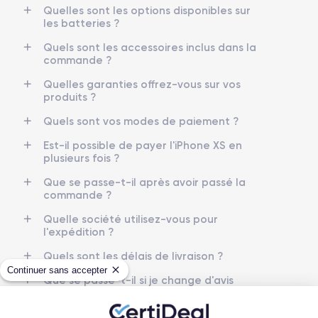
Quelles sont les options disponibles sur
les batteries ?
RAM
Mémoire interne
4 GO
64,256,512 GO
Quels sont les accessoires inclus dans la
commande ?
Nom de la puce
Nombre de cœurs
Apple A12 Bionic
6
Quelles garanties offrez-vous sur vos
produits ?
Nom GPU
Fréq. processeur
Quels sont vos modes de paiement ?
GPU 4 cœurs
2.24 GHz
Est-il possible de payer l'iPhone XS en
plusieurs fois ?
Caméra
Caméra Frontale
12 MP
7 MP
Que se passe-t-il après avoir passé la
commande ?
Résolution vidéo
Recharge rapide
4K - 3840x2160px
Oui, minimum 15W
Quelle société utilisez-vous pour
l'expédition ?
Batterie
Dual SIM
Quels sont les délais de livraison ?
2658 mAh
Nano-SIM + eSIM
Continuer sans accepter
Que se passe-t-il si je change d'avis
Réseau mobile
Débloqué
après avoir acheté/reçu le produit ?
LTE/4G
Oui, tous opérateurs
Comment demander un retour ?