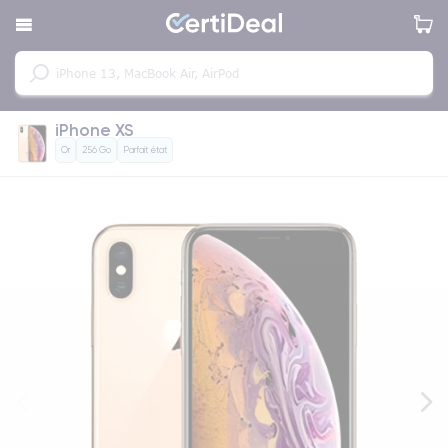
iPhone XS
Or
256 Go
Parfait état