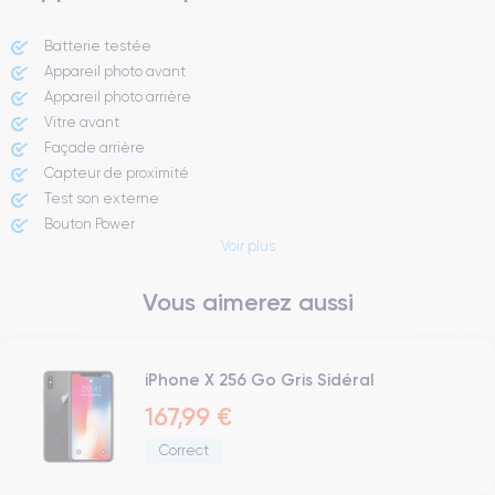
Batterie testée
Appareil photo avant
Appareil photo arrière ​
Vitre avant ​
Façade arrière
Capteur de proximité
Test son externe
Bouton Power
Voir plus
Prise Jack ou Lightening
Bouton Mute
Vous aimerez aussi
Boutons volume
Haut parleur
Microphone
Bouton Home
iPhone X 256 Go Gris Sidéral
Bluetooth
167,99 €
WiFi
Correct
Réseau
Vibreur