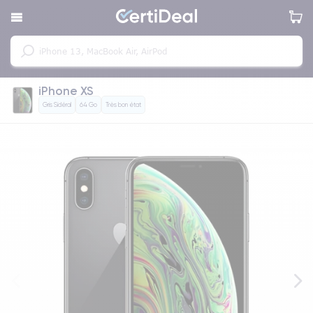
iPhone XS
Gris Sidéral
64 Go
Très bon état