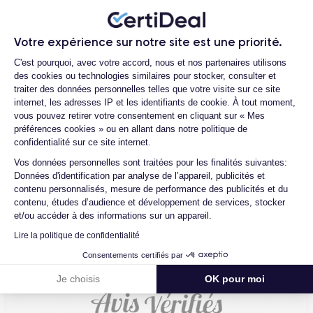
Que se passe-t-il si je change d'avis
Réseau mobile
Débloqué
après avoir acheté/reçu le produit ?
LTE/4G
Oui, tous opérateurs
Votre expérience sur notre site est une priorité.
Comment demander un retour ?
Plateforme de Gestion du Consentemen
C'est pourquoi, avec votre accord, nous et nos partenaires utilisons
Comment contacter le service client ?
Si vous souhaitez en savoir plus sur les caractéristiques de ce
des cookies ou technologies similaires pour stocker, consulter et
smartphone, consulter la
fiche technique de l'iPhone XS.
traiter des données personnelles telles que votre visite sur ce site
internet, les adresses IP et les identifiants de cookie. À tout moment,
vous pouvez retirer votre consentement en cliquant sur « Mes
préférences cookies » ou en allant dans notre politique de
confidentialité sur ce site internet.
Axeptio consent
4.6
Avec
/5
Vos données personnelles sont traitées pour les finalités suivantes:
Données d'identification par analyse de l’appareil, publicités et
Certideal est en tête des sites de
contenu personnalisés, mesure de performance des publicités et du
reconditionnement.
contenu, études d’audience et développement de services, stocker
4.6
et/ou accéder à des informations sur un appareil.
/5
Lire la politique de confidentialité
Excellent
Consentements certifiés par
Je choisis
OK pour moi