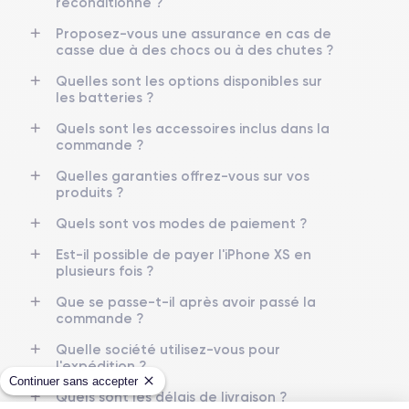
reconditionné ?
Proposez-vous une assurance en cas de
Écran
Résolution écran
casse due à des chocs ou à des chutes ?
OLED 5.8 pouces
2436 x 1125 pixels
Quelles sont les options disponibles sur
les batteries ?
RAM
Mémoire interne
4 GO
64,256,512 GO
Quels sont les accessoires inclus dans la
commande ?
Nom de la puce
Nombre de cœurs
Apple A12 Bionic
6
Quelles garanties offrez-vous sur vos
produits ?
Nom GPU
Fréq. processeur
Quels sont vos modes de paiement ?
GPU 4 cœurs
2.24 GHz
Est-il possible de payer l'iPhone XS en
plusieurs fois ?
Caméra
Caméra Frontale
12 MP
7 MP
Que se passe-t-il après avoir passé la
commande ?
Résolution vidéo
Recharge rapide
4K - 3840x2160px
Oui, minimum 15W
Quelle société utilisez-vous pour
l'expédition ?
Continuer sans accepter
Batterie
Dual SIM
Quels sont les délais de livraison ?
2658 mAh
Nano-SIM + eSIM