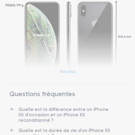
Voir plus
Questions fréquentes
Dimensions et poids iPhone XS
Quelle est la différence entre un iPhone
Date de sortie
Système exploit.
XS d'occasion et un iPhone XS
12/09/2018
iOS (iOS 16)
reconditionné ?
Dimensions
Poids
Quelle est la durée de vie d'un iPhone XS
143.6×70.9×7.7 mm
177 g