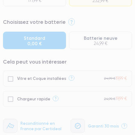
177,99 €
232,99 €
⭐ Premium
Choisissez votre batterie
?
● Écran : Pièce d'origine Apple. Qualité Impeccable.
● Batterie : usage intensif.
Standard
Batterie neuve
0,00 €
24,99 €
● Seuls 5% de nos téléphones ont un grade Premium.
Cela peut vous intéresser
19,99 €
?
Vitre et Coque installées
24,99 €
19,99 €
?
Chargeur rapide
24,99 €
Reconditionné en
Garanti 30 mois
?
France par Certideal