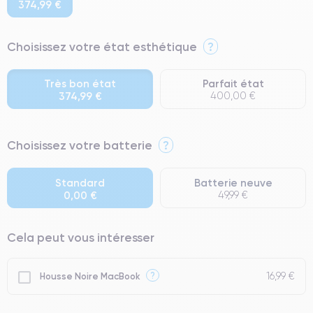
374,99 €
Choisissez votre état esthétique
?
Très bon état
Parfait état
374,99 €
400,00 €
⭐ Premium
Choisissez votre batterie
?
● Écran : Pièce d'origine Apple. Qualité Impeccable.
● Batterie : usage intensif.
Standard
Batterie neuve
0,00 €
49,99 €
● Seuls 5% de nos téléphones ont un grade Premium.
Cela peut vous intéresser
16,99 €
?
Housse Noire MacBook