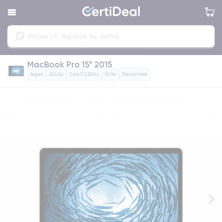
MacBook Pro 15" 2015
Argent
256 Go
Core i7 2.2GHz
16 Go
Très bon état