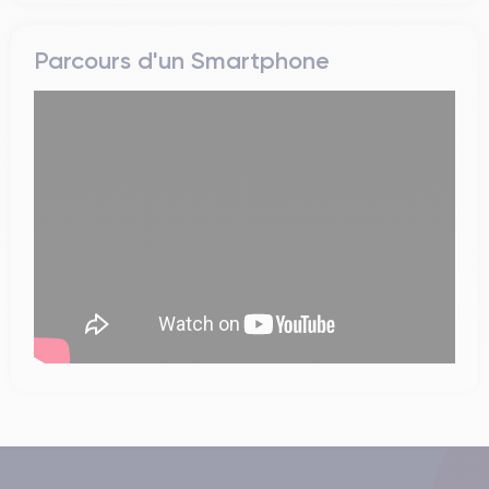
Pro Graphics, tandis que les configurations haut de gamme
ajoutent une carte dédiée AMD Radeon R9 M370X avec 2 Go de
Parcours d'un Smartphone
mémoire GDDR5. Ce modèle conserve une connectique très
complète avec MagSafe 2, HDMI, lecteur SDXC, USB 3 et
Thunderbolt 2, tout en intégrant le trackpad Force Touch introduit
sur cette génération.