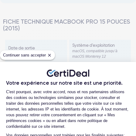
FICHE TECHNIQUE MACBOOK PRO 15 POUCES
(2015)
Système d’exploitation
Date de sortie
macOS, compatible jusqu’à
Mai 2015
Continuer sans accepter
macOS Monterey 12
Référence constructeur
Modèle
A1398 / MacBookPro11,4 avec
MacBook Pro 15 pouces Retina
Intel Iris Pro / MacBookPro11,5
Votre expérience sur notre site est une priorité.
mi-2015
avec double carte graphique
Plateforme de Gestion du Consentemen
C'est pourquoi, avec votre accord, nous et nos partenaires utilisons
AMD Radeon R9 M370X
des cookies ou technologies similaires pour stocker, consulter et
traiter des données personnelles telles que votre visite sur ce site
Dimensions
Poids
Voir plus
internet, les adresses IP et les identifiants de cookie. À tout moment,
35.89 x 24.71 x 1.80 cm
2.04 kg
vous pouvez retirer votre consentement en cliquant sur « Mes
préférences cookies » ou en allant dans notre politique de
Écran
Résolution écran
confidentialité sur ce site internet.
Axeptio consent
4.6
Avec
/5
Écran Retina de 15.4 pouces
2880 x 1800 pixels
Vos données personnelles sont traitées pour les finalités suivantes: