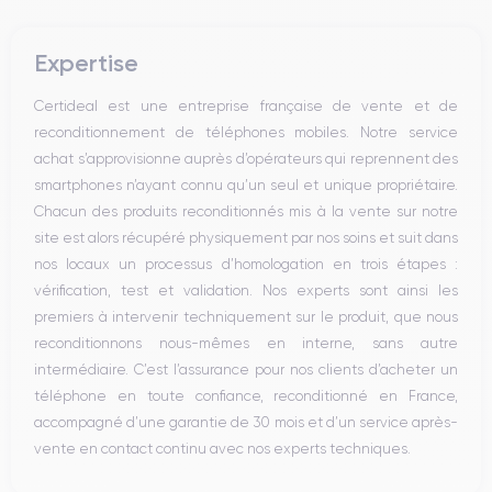
Clavier
Touch ID
Clavier rétroéclairé avec capteur
Non
de luminosité ambiante
Expertise
Trackpad
Type et langue du clavier
Certideal est une entreprise française de vente et de
Trackpad Force Touch avec prise
AZERTY - Français selon stock
reconditionnement de téléphones mobiles. Notre service
en charge du Multi-Touch
disponible
achat s’approvisionne auprès d’opérateurs qui reprennent des
smartphones n’ayant connu qu’un seul et unique propriétaire.
Compatible dernière mise à
Chacun des produits reconditionnés mis à la vente sur notre
Couleurs
jour
Argent
Non, compatible jusqu’à macOS
site est alors récupéré physiquement par nos soins et suit dans
Monterey 12
nos locaux un processus d’homologation en trois étapes :
vérification, test et validation. Nos experts sont ainsi les
Marque
Famille
premiers à intervenir techniquement sur le produit, que nous
Apple
MacBook Pro Retina
reconditionnons nous-mêmes en interne, sans autre
intermédiaire. C’est l’assurance pour nos clients d’acheter un
Le MacBook Pro 15 pouces Retina (mi-2015) existe en plusieurs
téléphone en toute confiance, reconditionné en France,
configurations autour d’un processeur Intel Core i7 quadricœur,
accompagné d’une garantie de 30 mois et d’un service après-
de 16 Go de RAM et d’un stockage flash PCIe rapide. Les
vente en contact continu avec nos experts techniques.
versions les plus courantes se distinguent surtout par la partie
graphique : certains modèles disposent uniquement de l’Intel Iris