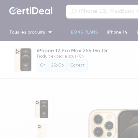
Tous les produits
BONS PLANS
iPhone 14
iPhone 12 Pro Max 256 Go Or
iPhone 11 Pro Max
iPhone 13 Pro Max
iPhone 11
iPhon
Produit expédié sous
48h
Or
256 Go
Correct