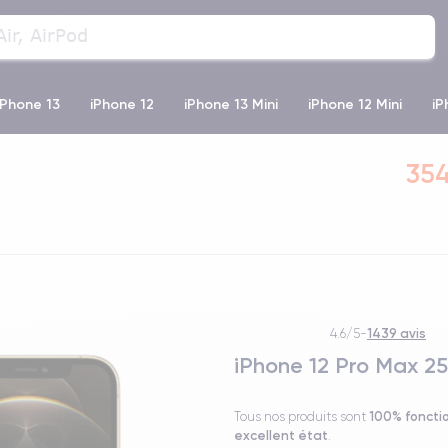
iPhone 13
iPhone 12
iPhone 13 Mini
iPhone 12 Mini
iP
e 12 Pro
iPhone XR
iPhone SE 2 (2020)
iPhone X
iPh
354
1439 avis
4.6/5
-
iPhone 12 Pro Max 2
100% foncti
Tous nos produits sont
excellent état
.