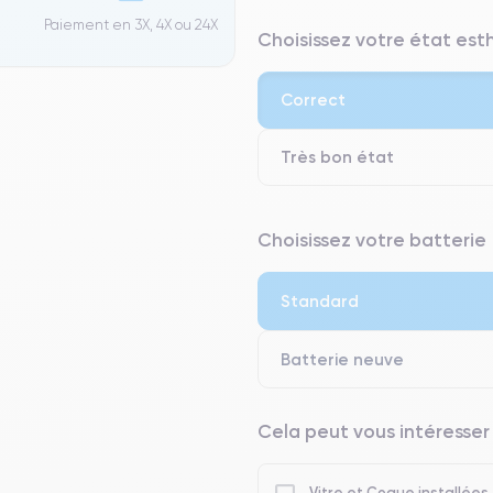
Paiement en 3X, 4X ou 24X
Choisissez votre état es
Correct
Très bon état
⭐ Premium
Choisissez votre batterie
● Écran : Pièce d'origine Apple. 
● Batterie : usage intensif.
Standard
● Seuls 5% de nos téléphones on
Batterie neuve
Cela peut vous intéresser
Vitre et Coque installées