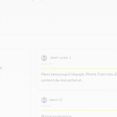
Recharge rapide
Oui, minimum 20W
Type de SIM
Nano-SIM + eSIM
Débloqué
Oui, tous opérateurs
martphone, vous pouvez consulter la
fiche technique de l'iPhone 12 P
Jean-yves J.
26/07/26
de
Merci beaucoup à l’équipe, iPhone 15 pro max d
content de mon achat et ...
Henri D.
12/07/26
Bonne expérience