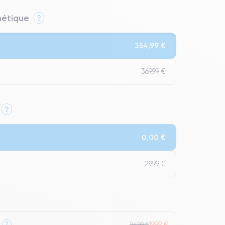
thétique
?
354,99 €
369,99 €
?
Qualité Impeccable.
0,00 €
t un grade Premium.
29,99 €
19,99 €
?
24,99 €