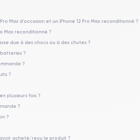
Système exploitation
iOS (iOS 26)
2 Pro Max d'occasion et un iPhone 12 Pro Max reconditionné ?
ro Max reconditionné ?
Poids
226 g
sse due à des chocs ou à des chutes ?
 batteries ?
Résolution écran
2778 x 1284 pixels
 commande ?
Memoire interne
its ?
128,256,512 Go
Nombre de cœurs
en plusieurs fois ?
6
ommande ?
Fréq. processeur
on ?
3.1 GHz
Caméra Frontale
 avoir acheté/reçu le produit ?
12 Mpx