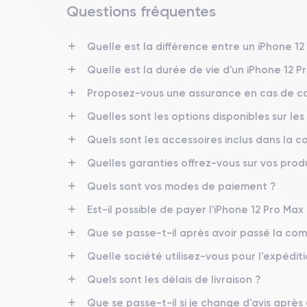
Questions fréquentes
Date de sortie
13/11/2020
Quelle est la différence entre un iPhone 1
Quelle est la durée de vie d'un iPhone 12 P
Dimensions
160.8×78.1×7.4 mm
Proposez-vous une assurance en cas de ca
Quelles sont les options disponibles sur les
Écran
OLED 6.7 pouces
Quels sont les accessoires inclus dans la
RAM
Quelles garanties offrez-vous sur vos produ
6 Go
Quels sont vos modes de paiement ?
Nom de la puce
Est-il possible de payer l'iPhone 12 Pro Max 
Puce A14 Bionic
Que se passe-t-il après avoir passé la c
Nom GPU
Quelle société utilisez-vous pour l'expéditi
GPU 4 cœurs
Quels sont les délais de livraison ?
Caméra
Que se passe-t-il si je change d'avis après
12 Mpx