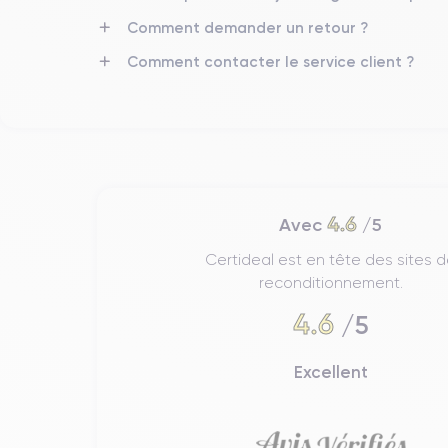
Comment demander un retour ?
Résolution vidéo
4K - 3840 x 2160 px
Comment contacter le service client ?
Batterie
3240 mAh
Réseau mobile
5G
Pour découvrir en détail les caractéristiques de ce s
4.6
Avec
/5
Certideal est en tête des sites 
reconditionnement.
4.6
/5
Excellent