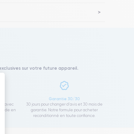
xclusives sur votre future appareil.
 : Personnalisez vos Options
ce
Garantie 30/30
ect avec
30 jours pour changer d'avis et 30 mois de
rapide en
garantie. Notre formule pour acheter
reconditionné en toute confiance.