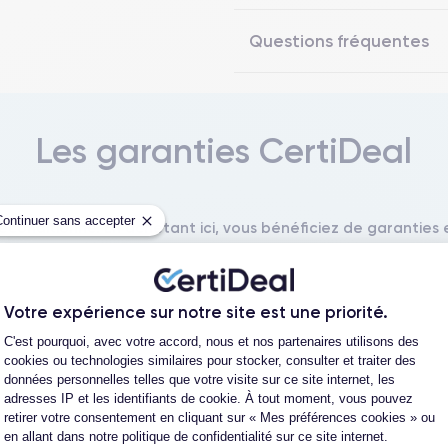
Questions fréquentes
Les garanties CertiDeal
Continuer sans accepter
reconditionné. En achetant ici, vous bénéficiez de garanties e
Votre expérience sur notre site est une priorité.
Plateforme de Gestion du Consentement
L'expert du reconditionné
Un SAV proche et en Fran
C'est pourquoi, avec votre accord, nous et nos partenaires utilisons des
0 ans, nous reconditionnons nous-
Nos équipes sont en contact dir
cookies ou technologies similaires pour stocker, consulter et traiter des
us nos produits pour un maximum
notre atelier pour une résolution 
données personnelles telles que votre visite sur ce site internet, les
de qualité.
cas de pépin.
adresses IP et les identifiants de cookie. À tout moment, vous pouvez
retirer votre consentement en cliquant sur « Mes préférences cookies » ou
en allant dans notre politique de confidentialité sur ce site internet.
Axeptio consent