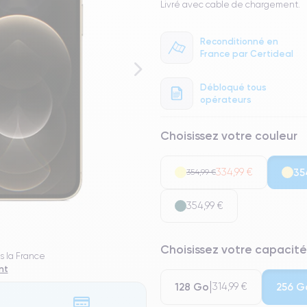
Livré avec cable de chargement.
Reconditionné en
France par Certideal
Débloqué tous
opérateurs
Choisissez votre couleur
334,99 €
35
354,99 €
354,99 €
Choisissez votre capacité
s la France
nt
128 Go
256 G
314,99 €