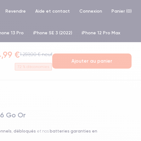
Revendre
Aide et contact
Connexion
Panier (
0
)
hone 13 Pro
iPhone SE 3 (2022)
iPhone 12 Pro Max
one XS
iPhone 11 Pro
,99 €
1 259,00 € neuf
Ajouter au panier
72
% d'économies
56 Go Or
onnels
débloqués
batteries garanties en
,
et nos