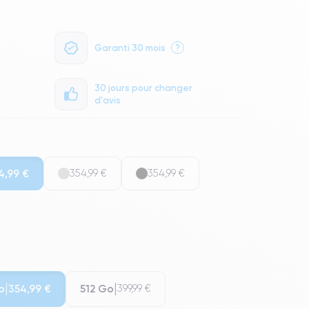
Garanti 30 mois
?
30 jours pour changer
d'avis
4,99 €
354,99 €
354,99 €
o
512 Go
354,99 €
399,99 €