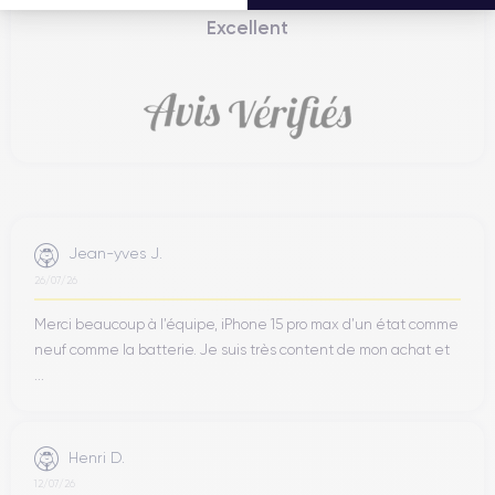
Excellent
Jean-yves J.
26/07/26
Merci beaucoup à l’équipe, iPhone 15 pro max d’un état comme
neuf comme la batterie. Je suis très content de mon achat et
...
Henri D.
12/07/26