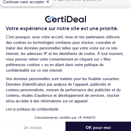
Continuer sans accepter
commande ?
Caméra
Caméra Frontale
Quelles sociétés utilisez-vous pour
12 MP
12 MP
l'expédition ?
Votre expérience sur notre site est une priorité.
Résolution vidéo
Recharge rapide
Quels sont les délais de livraison ?
Plateforme de Gestion du Consentemen
4K - 3840x2160px
Oui, minimum 20W
C'est pourquoi, avec votre accord, nous et nos partenaires utilisons
Que se passe-t-il si je change d'avis
des cookies ou technologies similaires pour stocker, consulter et
après avoir acheté/reçu le produit ?
Batterie
Dual SIM
traiter des données personnelles telles que votre visite sur ce site
2815 mAh
Nano-SIM + eSIM
internet, les adresses IP et les identifiants de cookie. À tout moment,
Comment contacter le service client ?
vous pouvez retirer votre consentement en cliquant sur « Mes
Comment demander un retour ?
préférences cookies » ou en allant dans notre politique de
Réseau mobile
Débloqué
confidentialité sur ce site internet.
5G
Oui, tous opérateurs
Axeptio consent
Vos données personnelles sont traitées pour les finalités suivantes:
Si vous souhaitez en savoir plus, consulter la
fiche technique de
Données d'identification par analyse de l’appareil, publicités et
l'iPhone 12.
contenu personnalisés, mesure de performance des publicités et du
contenu, études d’audience et développement de services, stocker
4.6
Avec
/5
et/ou accéder à des informations sur un appareil.
Certideal est en tête des sites de
Lire la politique de confidentialité
reconditionnement.
Consentements certifiés par
4.6
/5
Je choisis
OK pour moi