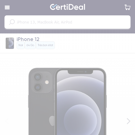
iPhone 12
Noir
64 Go
Très bon état