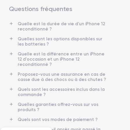
Questions fréquentes
Dimensions et poids iPhone 12
Quelle est la durée de vie d'un iPhone 12
reconditionné ?
Date de sortie
Système exploit.
13/10/2020
iOS (iOS 26)
Quelles sont les options disponibles sur
les batteries ?
Dimensions
Poids
Quelle est la différence entre un iPhone
146.7×71.5×7.4 mm
162 g
12 d'occasion et un iPhone 12
reconditionné ?
Écran
Résolution écran
OLED 6.1 pouces
2532 x 1170 pixels
Proposez-vous une assurance en cas de
casse due à des chocs ou à des chutes ?
RAM
Mémoire interne
Quels sont les accessoires inclus dans la
4 GO
64,128,256 GO
commande ?
Nom de la puce
Nombre de cœurs
Quelles garanties offrez-vous sur vos
Apple A14 Bionic
6
produits ?
Quels sont vos modes de paiement ?
Nom GPU
Fréq. processeur
GPU 4 cœurs
3.1 GHz
Que se passe-t-il après avoir passé la