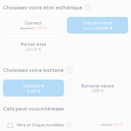
Choisissez votre état esthétique
?
Correct
Très bon état
199,99 €
209,99 €
204,99 €
214,99 €
Parfait état
224,99 €
⭐ Premium
Choisissez votre batterie
?
● Écran : Pièce d'origine Apple. Qualité Impeccable.
● Batterie : usage intensif.
Standard
Batterie neuve
0,00 €
29,99 €
● Seuls 5% de nos téléphones ont un grade Premium.
Cela peut vous intéresser
19,99 €
?
Vitre et Coque installées
24,99 €