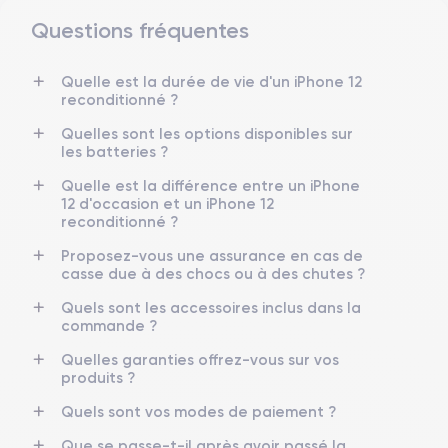
Questions fréquentes
Dimensions et poids iPhone 12
Quelle est la durée de vie d'un iPhone 12
reconditionné ?
Date de sortie
Système exploit.
13/10/2020
iOS (iOS 26)
Quelles sont les options disponibles sur
les batteries ?
Dimensions
Poids
Quelle est la différence entre un iPhone
146.7×71.5×7.4 mm
162 g
12 d'occasion et un iPhone 12
reconditionné ?
Écran
Résolution écran
OLED 6.1 pouces
2532 x 1170 pixels
Proposez-vous une assurance en cas de
casse due à des chocs ou à des chutes ?
RAM
Mémoire interne
Quels sont les accessoires inclus dans la
4 GO
64,128,256 GO
commande ?
Nom de la puce
Nombre de cœurs
Quelles garanties offrez-vous sur vos
Apple A14 Bionic
6
produits ?
Quels sont vos modes de paiement ?
Nom GPU
Fréq. processeur
GPU 4 cœurs
3.1 GHz
Que se passe-t-il après avoir passé la