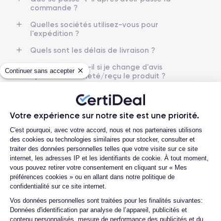
commande ?
Caméra
Caméra Frontale
Quelles sociétés utilisez-vous pour
12 MP
12 MP
l'expédition ?
Résolution vidéo
Recharge rapide
Quels sont les délais de livraison ?
4K - 3840x2160px
Oui, minimum 20W
Que se passe-t-il si je change d'avis
Continuer sans accepter
après avoir acheté/reçu le produit ?
Batterie
Dual SIM
2815 mAh
Nano-SIM + eSIM
Comment contacter le service client ?
Comment demander un retour ?
Réseau mobile
Débloqué
Votre expérience sur notre site est une priorité.
5G
Oui, tous opérateurs
Plateforme de Gestion du Consentemen
C'est pourquoi, avec votre accord, nous et nos partenaires utilisons
Si vous souhaitez en savoir plus, consulter la
fiche technique de
des cookies ou technologies similaires pour stocker, consulter et
l'iPhone 12.
traiter des données personnelles telles que votre visite sur ce site
internet, les adresses IP et les identifiants de cookie. À tout moment,
4.6
Avec
/5
vous pouvez retirer votre consentement en cliquant sur « Mes
préférences cookies » ou en allant dans notre politique de
Certideal est en tête des sites de
confidentialité sur ce site internet.
Axeptio consent
reconditionnement.
Vos données personnelles sont traitées pour les finalités suivantes:
4.6
Données d'identification par analyse de l’appareil, publicités et
/5
contenu personnalisés, mesure de performance des publicités et du