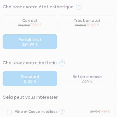
Choisissez votre état esthétique
?
Correct
Très bon état
199,99 €
209,99 €
204,99 €
214,99 €
Parfait état
224,99 €
⭐ Premium
Choisissez votre batterie
?
● Écran : Pièce d'origine Apple. Qualité Impeccable.
● Batterie : usage intensif.
Standard
Batterie neuve
0,00 €
29,99 €
● Seuls 5% de nos téléphones ont un grade Premium.
Cela peut vous intéresser
19,99 €
?
Vitre et Coque installées
24,99 €