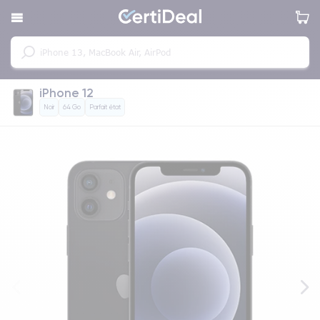
iPhone 12
Noir
64 Go
Parfait état