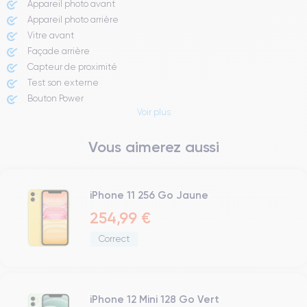
Appareil photo avant
Appareil photo arrière ​
Vitre avant ​
Façade arrière
Capteur de proximité
Test son externe
Bouton Power
Voir plus
Prise Jack ou Lightening
Bouton Mute
Vous aimerez aussi
Boutons volume
Haut parleur
Microphone
Bouton Home
iPhone 11 256 Go Jaune
Bluetooth
254,99 €
WiFi
Correct
Réseau
Vibreur
Prise USB
iPhone 12 Mini 128 Go Vert